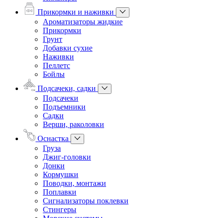
Прикормки и наживки
Ароматизаторы жидкие
Прикормки
Грунт
Добавки сухие
Наживки
Пеллетс
Бойлы
Подсачеки, садки
Подсачеки
Подъемники
Садки
Верши, раколовки
Оснастка
Груза
Джиг-головки
Донки
Кормушки
Поводки, монтажи
Поплавки
Сигнализаторы поклевки
Стингеры