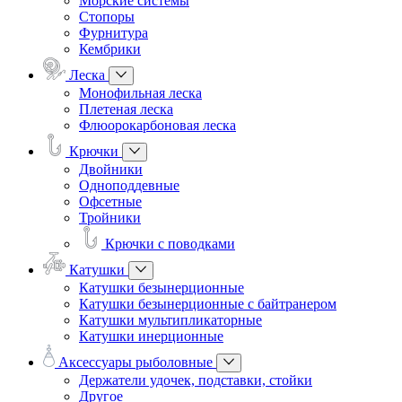
Морские системы
Стопоры
Фурнитура
Кембрики
Леска
Монофильная леска
Плетеная леска
Флюорокарбоновая леска
Крючки
Двойники
Одноподдевные
Офсетные
Тройники
Крючки с поводками
Катушки
Катушки безынерционные
Катушки безынерционные с байтранером
Катушки мультипликаторные
Катушки инерционные
Аксессуары рыболовные
Держатели удочек, подставки, стойки
Другое