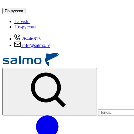
По-русски
Latviski
По-русски
26446615
info@salmo.lv