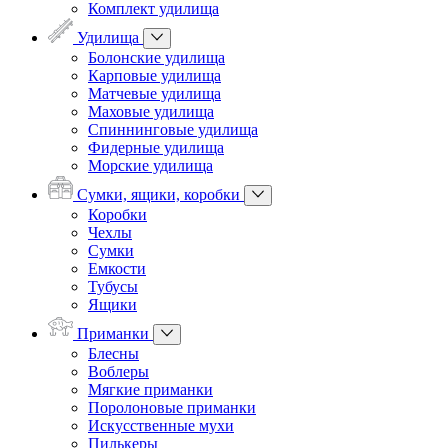
Комплект удилища
Удилища
Болонские удилища
Карповые удилища
Матчевые удилища
Маховые удилища
Спиннинговые удилища
Фидерные удилища
Морские удилища
Сумки, ящики, коробки
Коробки
Чехлы
Сумки
Емкости
Тубусы
Ящики
Приманки
Блесны
Воблеры
Мягкие приманки
Поролоновые приманки
Искусственные мухи
Пилькеры