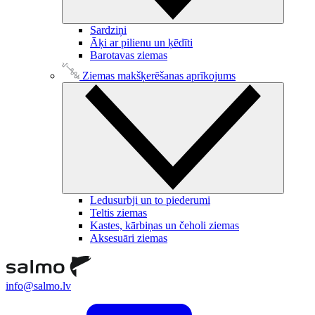
Sardziņi
Āķi ar pilienu un ķēdīti
Barotavas ziemas
Ziemas makšķerēšanas aprīkojums
Ledusurbji un to piederumi
Teltis ziemas
Kastes, kārbiņas un čeholi ziemas
Aksesuāri ziemas
info@salmo.lv