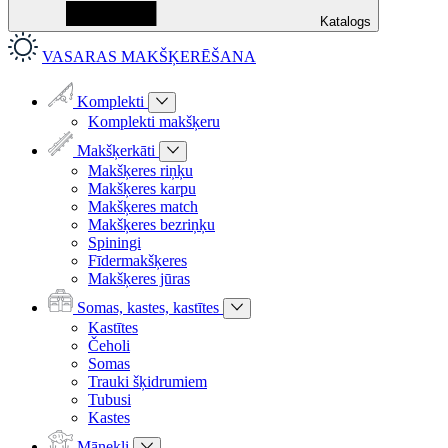
Katalogs
VASARAS MAKŠĶERĒŠANA
Komplekti
Komplekti makšķeru
Makšķerkāti
Makšķeres riņķu
Makšķeres karpu
Makšķeres match
Makšķeres bezriņķu
Spiningi
Fīdermakšķeres
Makšķeres jūras
Somas, kastes, kastītes
Kastītes
Čeholi
Somas
Trauki šķidrumiem
Tubusi
Kastes
Mānekļi