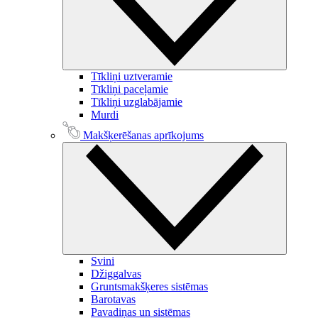
Tīkliņi uztveramie
Tīkliņi paceļamie
Tīkliņi uzglabājamie
Murdi
Makšķerēšanas aprīkojums
Svini
Džiggalvas
Gruntsmakšķeres sistēmas
Barotavas
Pavadiņas un sistēmas