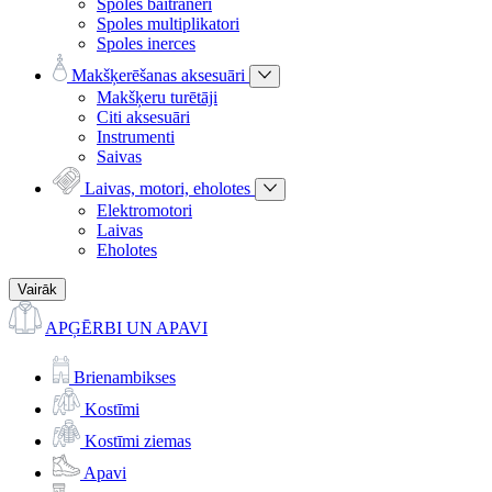
Spoles baitraneri
Spoles multiplikatori
Spoles inerces
Makšķerēšanas aksesuāri
Makšķeru turētāji
Citi aksesuāri
Instrumenti
Saivas
Laivas, motori, eholotes
Elektromotori
Laivas
Eholotes
Vairāk
APĢĒRBI UN APAVI
Brienambikses
Kostīmi
Kostīmi ziemas
Apavi