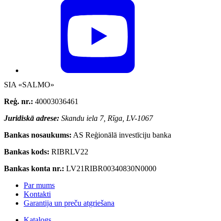
SIA «SALMO»
Reģ. nr.:
40003036461
Juridiskā adrese:
Skandu iela 7, Rīga, LV-1067
Bankas nosaukums:
AS Reģionālā investīciju banka
Bankas kods:
RIBRLV22
Bankas konta nr.:
LV21RIBR00340830N0000
Par mums
Kontakti
Garantija un preču atgriešana
Katalogs