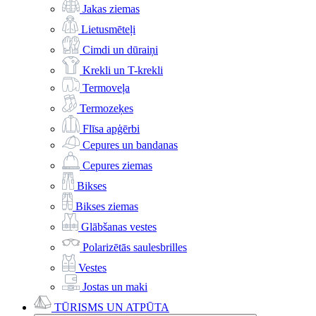
Jakas ziemas
Lietusmēteļi
Cimdi un dūraiņi
Krekli un T-krekli
Termoveļa
Termozeķes
Flīsa apģērbi
Cepures un bandanas
Cepures ziemas
Bikses
Bikses ziemas
Glābšanas vestes
Polarizētās saulesbrilles
Vestes
Jostas un maki
TŪRISMS UN ATPŪTA