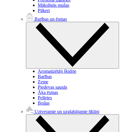
Mākslīgās mušas
Pilkeri
Barības un ēsmas
Aromatizētāji šķidrie
Barības
Zeme
Piedevas sausās
Āķa ēsmas
Pelletes
Boilas
Uztveramie un uzglabājamie tīkliņi