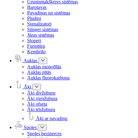
Gruntsmakšķeres sistēmas
Barotavas
Pavadiņas un sistēmas
Pludiņi
Signalizatori
Stinger sistēmas
Jūras sistēmas
Stoperi
Furnitūra
Kembriki
Auklas
Auklas monofīlās
Auklas pītās
Auklas fluorokarbona
Āķi
Āķi divžuburu
Āķi vienžubura
Āķi ofseta
Āķi trīsžuburu
Āķi ar pavadiņu
Spoles
Spoles bezinerces