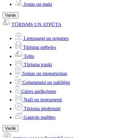
Jostas un maki
Vairāk
TŪRISMS UN ATPŪTA
Lietussargi un nojumes
Tūrisma mēbeles
Teltis
Tūrisma trauki
Somas un mugursomas
Guļammaisi un paklājiņi
Gāzes aprīkojums
Naži un instrumenti
Tūrisma piederumi
Gatavās maltītes
Vairāk