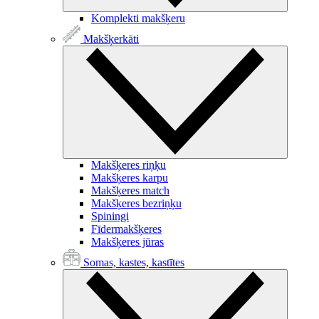
Komplekti makšķeru
Makšķerkāti
Makšķeres riņķu
Makšķeres karpu
Makšķeres match
Makšķeres bezriņķu
Spiningi
Fīdermakšķeres
Makšķeres jūras
Somas, kastes, kastītes