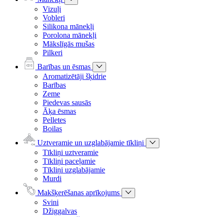
Vizuļi
Vobleri
Silikona mānekļi
Porolona mānekļi
Mākslīgās mušas
Pilkeri
Barības un ēsmas
Aromatizētāji šķidrie
Barības
Zeme
Piedevas sausās
Āķa ēsmas
Pelletes
Boilas
Uztveramie un uzglabājamie tīkliņi
Tīkliņi uztveramie
Tīkliņi paceļamie
Tīkliņi uzglabājamie
Murdi
Makšķerēšanas aprīkojums
Svini
Džiggalvas