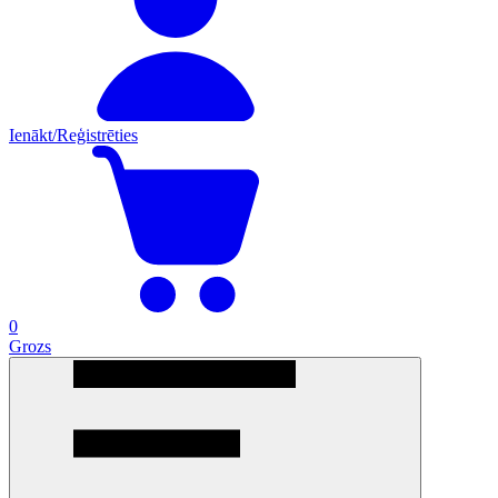
Ienākt/Reģistrēties
0
Grozs