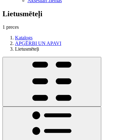
Aksesuāri ziemas
Lietusmēteļi
1 preces
Katalogs
APĢĒRBI UN APAVI
Lietusmēteļi