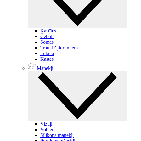
Kastītes
Čeholi
Somas
Trauki šķidrumiem
Tubusi
Kastes
Mānekļi
Vizuļi
Vobleri
Silikona mānekļi
Porolona mānekļi