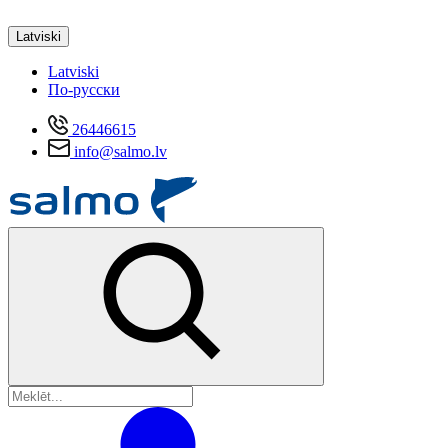
Latviski
Latviski
По-русски
26446615
info@salmo.lv