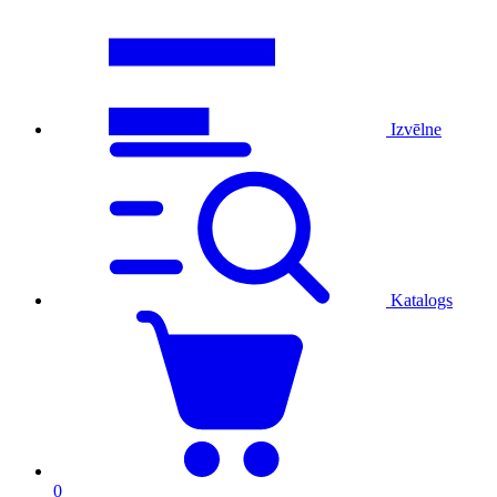
Izvēlne
Katalogs
0