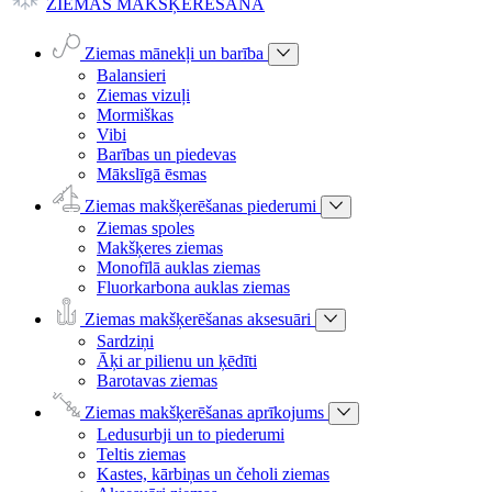
ZIEMAS MAKŠĶERĒŠANA
Ziemas mānekļi un barība
Balansieri
Ziemas vizuļi
Mormiškas
Vibi
Barības un piedevas
Mākslīgā ēsmas
Ziemas makšķerēšanas piederumi
Ziemas spoles
Makšķeres ziemas
Monofīlā auklas ziemas
Fluorkarbona auklas ziemas
Ziemas makšķerēšanas aksesuāri
Sardziņi
Āķi ar pilienu un ķēdīti
Barotavas ziemas
Ziemas makšķerēšanas aprīkojums
Ledusurbji un to piederumi
Teltis ziemas
Kastes, kārbiņas un čeholi ziemas