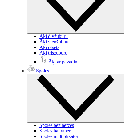
Āķi divžuburu
Āķi vienžubura
Āķi ofseta
Āķi trīsžuburu
Āķi ar pavadiņu
Spoles
Spoles bezinerces
Spoles baitraneri
Spoles multiplikatori