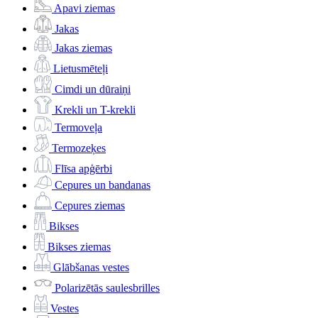
Apavi ziemas
Jakas
Jakas ziemas
Lietusmēteļi
Cimdi un dūraiņi
Krekli un T-krekli
Termoveļa
Termozeķes
Flīsa apģērbi
Cepures un bandanas
Cepures ziemas
Bikses
Bikses ziemas
Glābšanas vestes
Polarizētās saulesbrilles
Vestes