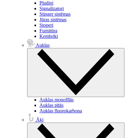
Pludiņi
Signalizatori
Stinger sistēmas
Jūras sistēmas
Stoperi
Furnitūra
Kembriki
Auklas
Auklas monofīlās
Auklas pītās
Auklas fluorokarbona
Āķi