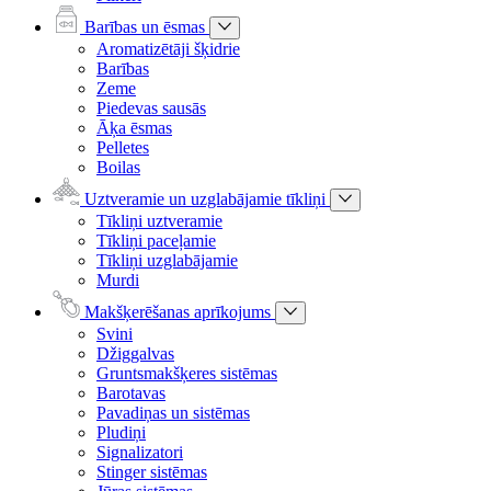
Barības un ēsmas
Aromatizētāji šķidrie
Barības
Zeme
Piedevas sausās
Āķa ēsmas
Pelletes
Boilas
Uztveramie un uzglabājamie tīkliņi
Tīkliņi uztveramie
Tīkliņi paceļamie
Tīkliņi uzglabājamie
Murdi
Makšķerēšanas aprīkojums
Svini
Džiggalvas
Gruntsmakšķeres sistēmas
Barotavas
Pavadiņas un sistēmas
Pludiņi
Signalizatori
Stinger sistēmas