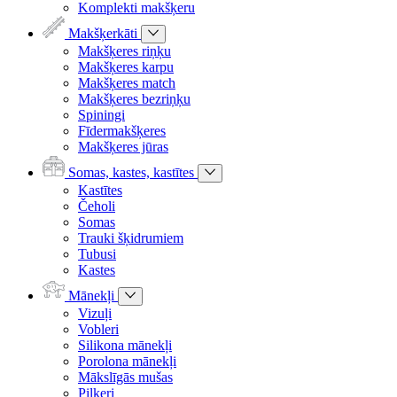
Komplekti makšķeru
Makšķerkāti
Makšķeres riņķu
Makšķeres karpu
Makšķeres match
Makšķeres bezriņķu
Spiningi
Fīdermakšķeres
Makšķeres jūras
Somas, kastes, kastītes
Kastītes
Čeholi
Somas
Trauki šķidrumiem
Tubusi
Kastes
Mānekļi
Vizuļi
Vobleri
Silikona mānekļi
Porolona mānekļi
Mākslīgās mušas
Pilkeri