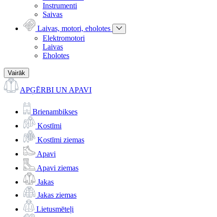
Instrumenti
Saivas
Laivas, motori, eholotes
Elektromotori
Laivas
Eholotes
Vairāk
APĢĒRBI UN APAVI
Brienambikses
Kostīmi
Kostīmi ziemas
Apavi
Apavi ziemas
Jakas
Jakas ziemas
Lietusmēteļi