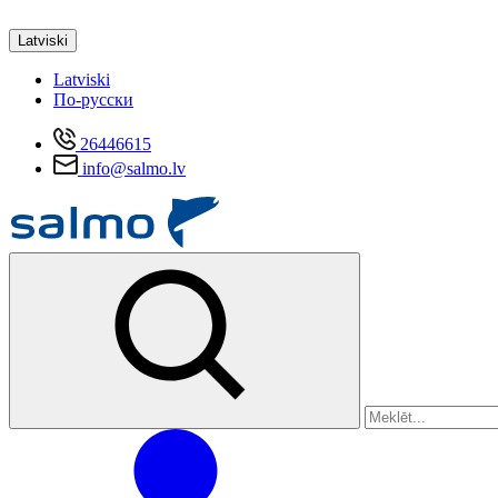
Latviski
Latviski
По-русски
26446615
info@salmo.lv