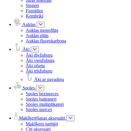
Jūras sistēmas
Stoperi
Furnitūra
Kembriki
Auklas
Auklas monofīlās
Auklas pītās
Auklas fluorokarbona
Āķi
Āķi divžuburu
Āķi vienžubura
Āķi ofseta
Āķi trīsžuburu
Āķi ar pavadiņu
Spoles
Spoles bezinerces
Spoles baitraneri
Spoles multiplikatori
Spoles inerces
Makšķerēšanas aksesuāri
Makšķeru turētāji
Citi aksesuāri