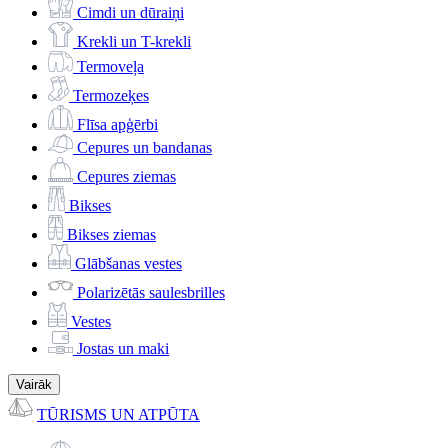
Cimdi un dūraiņi
Krekli un T-krekli
Termoveļa
Termozeķes
Flīsa apģērbi
Cepures un bandanas
Cepures ziemas
Bikses
Bikses ziemas
Glābšanas vestes
Polarizētās saulesbrilles
Vestes
Jostas un maki
Vairāk
TŪRISMS UN ATPŪTA