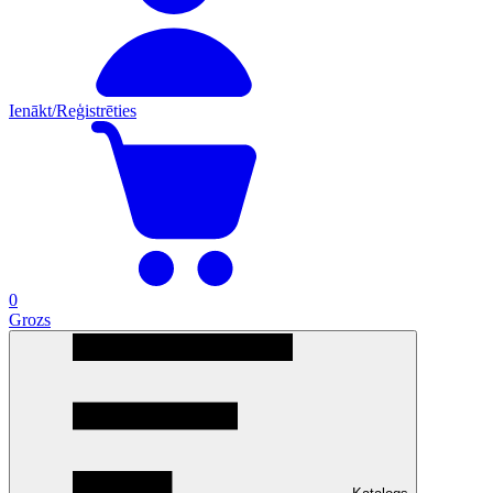
Ienākt/Reģistrēties
0
Grozs