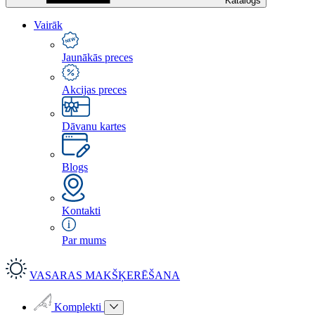
Katalogs
Vairāk
Jaunākās preces
Akcijas preces
Dāvanu kartes
Blogs
Kontakti
Par mums
VASARAS MAKŠĶERĒŠANA
Komplekti