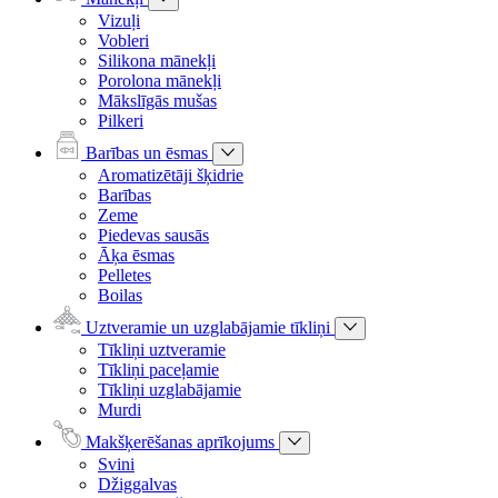
Vizuļi
Vobleri
Silikona mānekļi
Porolona mānekļi
Mākslīgās mušas
Pilkeri
Barības un ēsmas
Aromatizētāji šķidrie
Barības
Zeme
Piedevas sausās
Āķa ēsmas
Pelletes
Boilas
Uztveramie un uzglabājamie tīkliņi
Tīkliņi uztveramie
Tīkliņi paceļamie
Tīkliņi uzglabājamie
Murdi
Makšķerēšanas aprīkojums
Svini
Džiggalvas