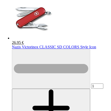
26.95 €
Nazis Victorinox CLASSIC SD COLORS Style Icon