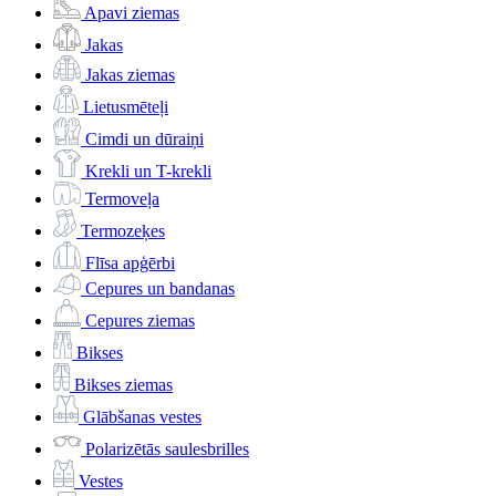
Apavi ziemas
Jakas
Jakas ziemas
Lietusmēteļi
Cimdi un dūraiņi
Krekli un T-krekli
Termoveļa
Termozeķes
Flīsa apģērbi
Cepures un bandanas
Cepures ziemas
Bikses
Bikses ziemas
Glābšanas vestes
Polarizētās saulesbrilles
Vestes