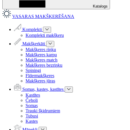
Katalogs
VASARAS MAKŠĶERĒŠANA
Komplekti
Komplekti makšķeru
Makšķerkāti
Makšķeres riņķu
Makšķeres karpu
Makšķeres match
Makšķeres bezriņķu
Spiningi
Fīdermakšķeres
Makšķeres jūras
Somas, kastes, kastītes
Kastītes
Čeholi
Somas
Trauki šķidrumiem
Tubusi
Kastes
Mānekļi