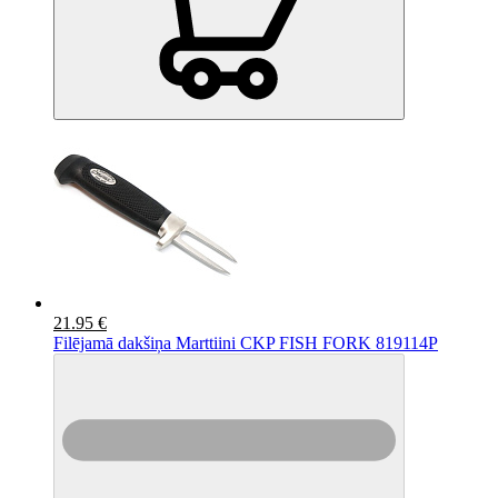
21.95 €
Filējamā dakšiņa Marttiini CKP FISH FORK 819114P