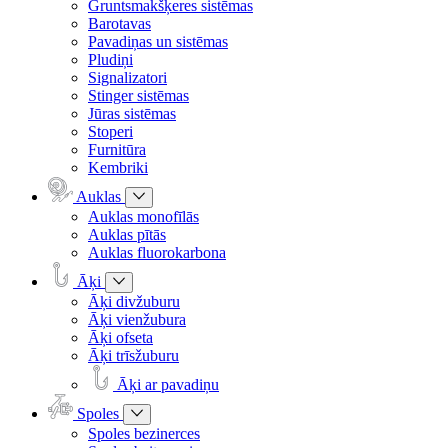
Gruntsmakšķeres sistēmas
Barotavas
Pavadiņas un sistēmas
Pludiņi
Signalizatori
Stinger sistēmas
Jūras sistēmas
Stoperi
Furnitūra
Kembriki
Auklas
Auklas monofīlās
Auklas pītās
Auklas fluorokarbona
Āķi
Āķi divžuburu
Āķi vienžubura
Āķi ofseta
Āķi trīsžuburu
Āķi ar pavadiņu
Spoles
Spoles bezinerces