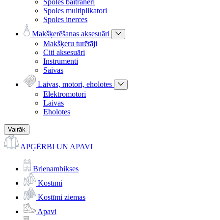
Spoles baitraneri
Spoles multiplikatori
Spoles inerces
Makšķerēšanas aksesuāri
Makšķeru turētāji
Citi aksesuāri
Instrumenti
Saivas
Laivas, motori, eholotes
Elektromotori
Laivas
Eholotes
Vairāk
APĢĒRBI UN APAVI
Brienambikses
Kostīmi
Kostīmi ziemas
Apavi