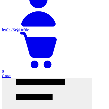
Ienākt/Reģistrēties
0
Grozs