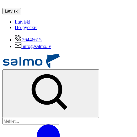
Latviski
Latviski
По-русски
26446615
info@salmo.lv