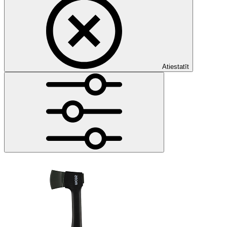
Atiestatīt