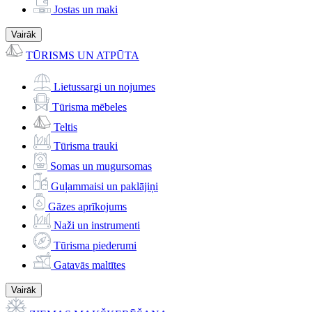
Jostas un maki
Vairāk
TŪRISMS UN ATPŪTA
Lietussargi un nojumes
Tūrisma mēbeles
Teltis
Tūrisma trauki
Somas un mugursomas
Guļammaisi un paklājiņi
Gāzes aprīkojums
Naži un instrumenti
Tūrisma piederumi
Gatavās maltītes
Vairāk