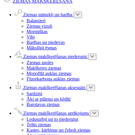
ZIEMAS MAKŠĶERĒŠANA
Ziemas mānekļi un barība
Balansieri
Ziemas vizuļi
Mormiškas
Vibi
Barības un piedevas
Mākslīgā ēsmas
Ziemas makšķerēšanas piederumi
Ziemas spoles
Makšķeres ziemas
Monofīlā auklas ziemas
Fluorkarbona auklas ziemas
Ziemas makšķerēšanas aksesuāri
Sardziņi
Āķi ar pilienu un ķēdīti
Barotavas ziemas
Ziemas makšķerēšanas aprīkojums
Ledusurbji un to piederumi
Teltis ziemas
Kastes, kārbiņas un čeholi ziemas