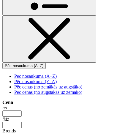
Pēc nosaukuma (A–Z)
Pēc nosaukuma (A–Z)
Pēc nosaukuma (Z–A)
Pēc cenas (no zemākās uz augstāko)
Pēc cenas (no augstākās uz zemāko)
Cena
no
līdz
Brends