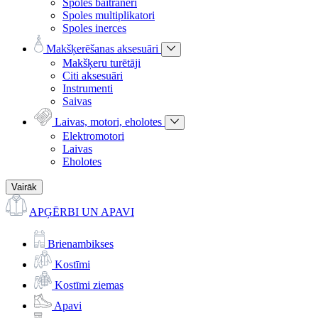
Spoles baitraneri
Spoles multiplikatori
Spoles inerces
Makšķerēšanas aksesuāri
Makšķeru turētāji
Citi aksesuāri
Instrumenti
Saivas
Laivas, motori, eholotes
Elektromotori
Laivas
Eholotes
Vairāk
APĢĒRBI UN APAVI
Brienambikses
Kostīmi
Kostīmi ziemas
Apavi