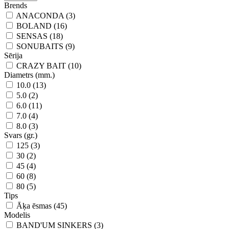
Brends
ANACONDA (3)
BOLAND (16)
SENSAS (18)
SONUBAITS (9)
Sērija
CRAZY BAIT (10)
Diametrs (mm.)
10.0 (13)
5.0 (2)
6.0 (11)
7.0 (4)
8.0 (3)
Svars (gr.)
125 (3)
30 (2)
45 (4)
60 (8)
80 (5)
Tips
Āķa ēsmas (45)
Modelis
BAND'UM SINKERS (3)