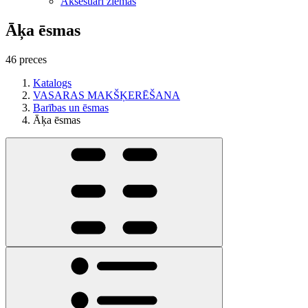
Aksesuāri ziemas
Āķa ēsmas
46 preces
Katalogs
VASARAS MAKŠĶERĒŠANA
Barības un ēsmas
Āķa ēsmas