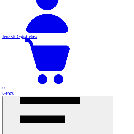
Ienākt/Reģistrēties
0
Grozs