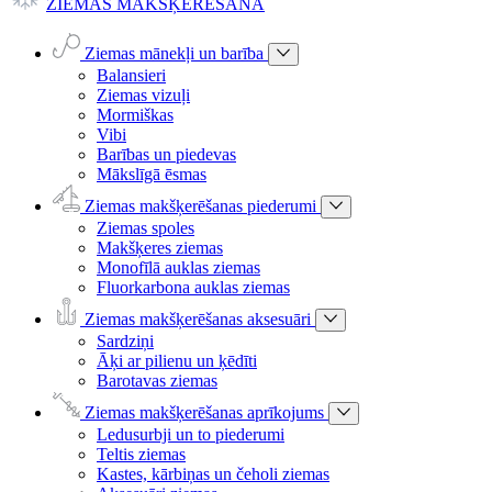
ZIEMAS MAKŠĶERĒŠANA
Ziemas mānekļi un barība
Balansieri
Ziemas vizuļi
Mormiškas
Vibi
Barības un piedevas
Mākslīgā ēsmas
Ziemas makšķerēšanas piederumi
Ziemas spoles
Makšķeres ziemas
Monofīlā auklas ziemas
Fluorkarbona auklas ziemas
Ziemas makšķerēšanas aksesuāri
Sardziņi
Āķi ar pilienu un ķēdīti
Barotavas ziemas
Ziemas makšķerēšanas aprīkojums
Ledusurbji un to piederumi
Teltis ziemas
Kastes, kārbiņas un čeholi ziemas