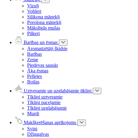
Vizuļi
Vobleri
Silikona mānekļi
Porolona mānekļi
Mākslīgās mušas
Pilkeri
Barības un ēsmas
Aromatizētāji šķidrie
Barības
Zeme
Piedevas sausās
Āķa ēsmas
Pelletes
Boilas
Uztveramie un uzglabājamie tīkliņi
Tīkliņi uztveramie
Tīkliņi paceļamie
Tīkliņi uzglabājamie
Murdi
Makšķerēšanas aprīkojums
Svini
Džiggalvas