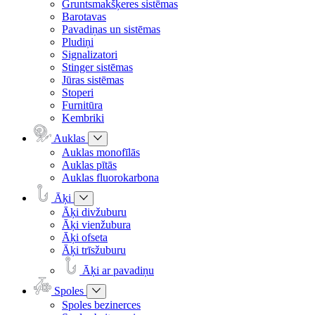
Gruntsmakšķeres sistēmas
Barotavas
Pavadiņas un sistēmas
Pludiņi
Signalizatori
Stinger sistēmas
Jūras sistēmas
Stoperi
Furnitūra
Kembriki
Auklas
Auklas monofīlās
Auklas pītās
Auklas fluorokarbona
Āķi
Āķi divžuburu
Āķi vienžubura
Āķi ofseta
Āķi trīsžuburu
Āķi ar pavadiņu
Spoles
Spoles bezinerces