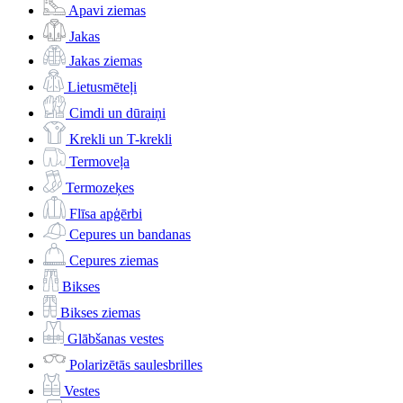
Apavi ziemas
Jakas
Jakas ziemas
Lietusmēteļi
Cimdi un dūraiņi
Krekli un T-krekli
Termoveļa
Termozeķes
Flīsa apģērbi
Cepures un bandanas
Cepures ziemas
Bikses
Bikses ziemas
Glābšanas vestes
Polarizētās saulesbrilles
Vestes