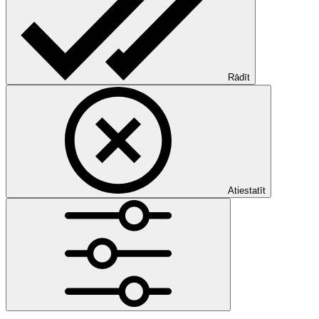
Rādīt
Atiestatīt