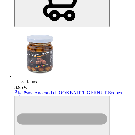
Jauns
3.95 €
Āķa ēsma Anaconda HOOKBAIT TIGERNUT Scopex