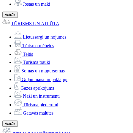
Jostas un maki
Vairāk
TŪRISMS UN ATPŪTA
Lietussargi un nojumes
Tūrisma mēbeles
Teltis
Tūrisma trauki
Somas un mugursomas
Guļammaisi un paklājiņi
Gāzes aprīkojums
Naži un instrumenti
Tūrisma piederumi
Gatavās maltītes
Vairāk