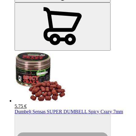
5.75 €
Dumbeļi Sensas SUPER DUMBELL Spicy Crazy 7mm