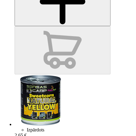
Izpārdots
2.65 €