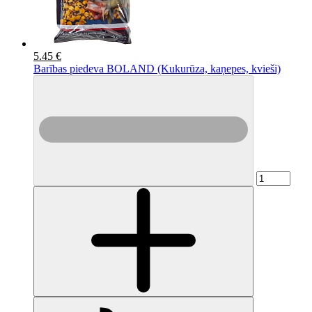
5.45 €
Barības piedeva BOLAND (Kukurūza, kaņepes, kvieši)