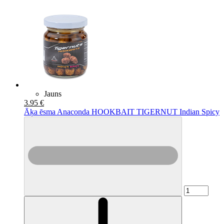
Jauns
3.95 €
Āķa ēsma Anaconda HOOKBAIT TIGERNUT Indian Spicy