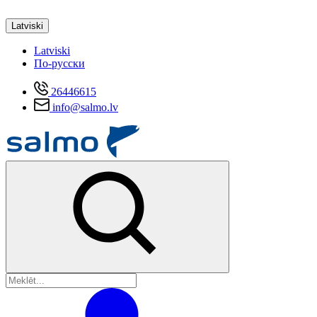
Latviski
Latviski
По-русски
26446615
info@salmo.lv