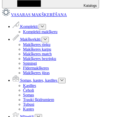
Katalogs
VASARAS MAKŠĶERĒŠANA
Komplekti
Komplekti makšķeru
Makšķerkāti
Makšķeres riņķu
Makšķeres karpu
Makšķeres match
Makšķeres bezriņķu
Spiningi
Fīdermakšķeres
Makšķeres jūras
Somas, kastes, kastītes
Kastītes
Čeholi
Somas
Trauki šķidrumiem
Tubusi
Kastes
Mānekļi