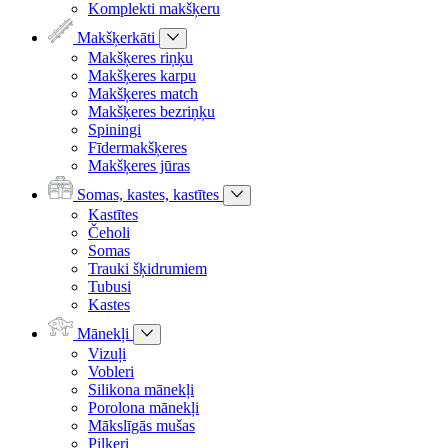
Komplekti makšķeru
Makšķerkāti
Makšķeres riņķu
Makšķeres karpu
Makšķeres match
Makšķeres bezriņķu
Spiningi
Fīdermakšķeres
Makšķeres jūras
Somas, kastes, kastītes
Kastītes
Čeholi
Somas
Trauki šķidrumiem
Tubusi
Kastes
Mānekļi
Vizuļi
Vobleri
Silikona mānekļi
Porolona mānekļi
Mākslīgās mušas
Pilkeri