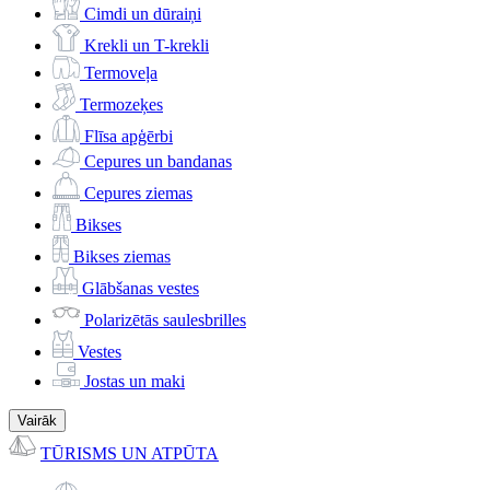
Cimdi un dūraiņi
Krekli un T-krekli
Termoveļa
Termozeķes
Flīsa apģērbi
Cepures un bandanas
Cepures ziemas
Bikses
Bikses ziemas
Glābšanas vestes
Polarizētās saulesbrilles
Vestes
Jostas un maki
Vairāk
TŪRISMS UN ATPŪTA