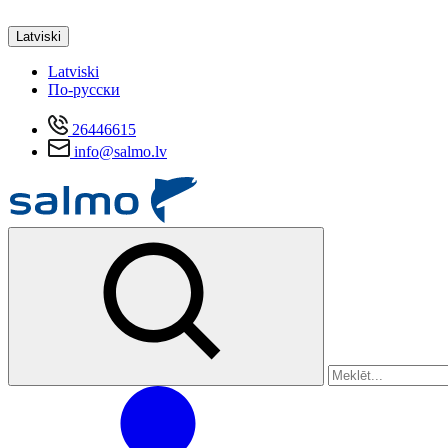
Latviski
Latviski
По-русски
26446615
info@salmo.lv