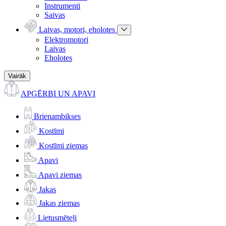
Instrumenti
Saivas
Laivas, motori, eholotes
Elektromotori
Laivas
Eholotes
Vairāk
APĢĒRBI UN APAVI
Brienambikses
Kostīmi
Kostīmi ziemas
Apavi
Apavi ziemas
Jakas
Jakas ziemas
Lietusmēteļi