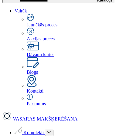
Katalogs
Vairāk
Jaunākās preces
Akcijas preces
Dāvanu kartes
Blogs
Kontakti
Par mums
VASARAS MAKŠĶERĒŠANA
Komplekti