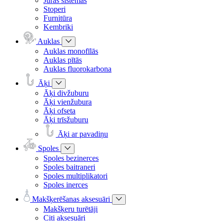
Jūras sistēmas
Stoperi
Furnitūra
Kembriki
Auklas
Auklas monofīlās
Auklas pītās
Auklas fluorokarbona
Āķi
Āķi divžuburu
Āķi vienžubura
Āķi ofseta
Āķi trīsžuburu
Āķi ar pavadiņu
Spoles
Spoles bezinerces
Spoles baitraneri
Spoles multiplikatori
Spoles inerces
Makšķerēšanas aksesuāri
Makšķeru turētāji
Citi aksesuāri