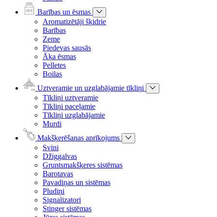
Barības un ēsmas
Aromatizētāji šķidrie
Barības
Zeme
Piedevas sausās
Āķa ēsmas
Pelletes
Boilas
Uztveramie un uzglabājamie tīkliņi
Tīkliņi uztveramie
Tīkliņi paceļamie
Tīkliņi uzglabājamie
Murdi
Makšķerēšanas aprīkojums
Svini
Džiggalvas
Gruntsmakšķeres sistēmas
Barotavas
Pavadiņas un sistēmas
Pludiņi
Signalizatori
Stinger sistēmas