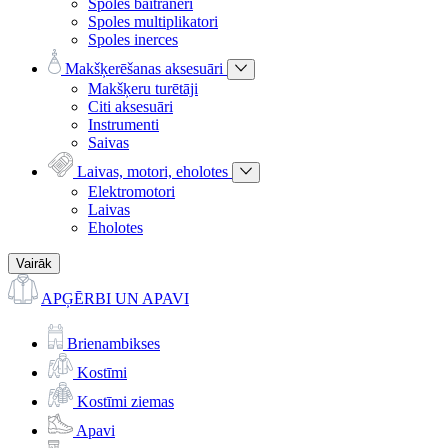
Spoles baitraneri
Spoles multiplikatori
Spoles inerces
Makšķerēšanas aksesuāri
Makšķeru turētāji
Citi aksesuāri
Instrumenti
Saivas
Laivas, motori, eholotes
Elektromotori
Laivas
Eholotes
Vairāk
APĢĒRBI UN APAVI
Brienambikses
Kostīmi
Kostīmi ziemas
Apavi