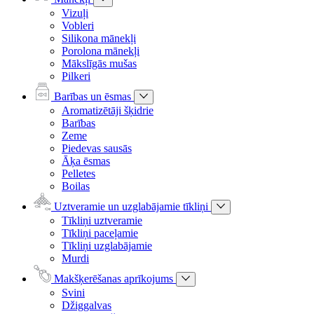
Vizuļi
Vobleri
Silikona mānekļi
Porolona mānekļi
Mākslīgās mušas
Pilkeri
Barības un ēsmas
Aromatizētāji šķidrie
Barības
Zeme
Piedevas sausās
Āķa ēsmas
Pelletes
Boilas
Uztveramie un uzglabājamie tīkliņi
Tīkliņi uztveramie
Tīkliņi paceļamie
Tīkliņi uzglabājamie
Murdi
Makšķerēšanas aprīkojums
Svini
Džiggalvas