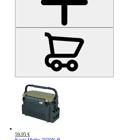
59.95 €
Kaste Meiho 7070N-B