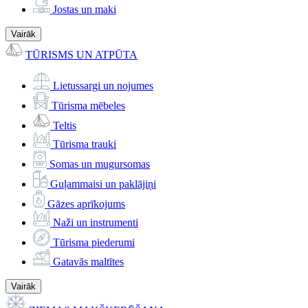
Jostas un maki
Vairāk
TŪRISMS UN ATPŪTA
Lietussargi un nojumes
Tūrisma mēbeles
Teltis
Tūrisma trauki
Somas un mugursomas
Guļammaisi un paklājiņi
Gāzes aprīkojums
Naži un instrumenti
Tūrisma piederumi
Gatavās maltītes
Vairāk