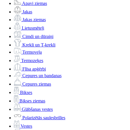
Apavi ziemas
Jakas
Jakas ziemas
Lietusmēteļi
Cimdi un dūraiņi
Krekli un T-krekli
Termoveļa
Termozeķes
Flīsa apģērbi
Cepures un bandanas
Cepures ziemas
Bikses
Bikses ziemas
Glābšanas vestes
Polarizētās saulesbrilles
Vestes