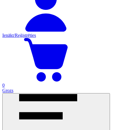
Ienākt/Reģistrēties
0
Grozs