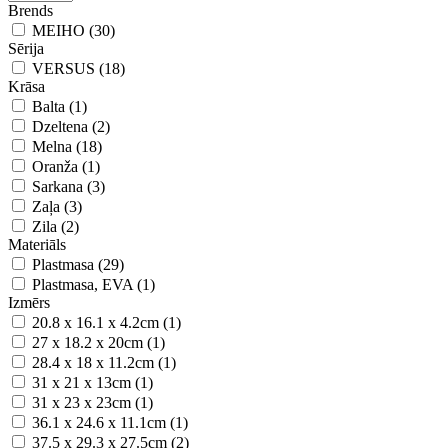
Brends
MEIHO (30)
Sērija
VERSUS (18)
Krāsa
Balta (1)
Dzeltena (2)
Melna (18)
Oranža (1)
Sarkana (3)
Zaļa (3)
Zila (2)
Materiāls
Plastmasa (29)
Plastmasa, EVA (1)
Izmērs
20.8 х 16.1 х 4.2cm (1)
27 x 18.2 x 20cm (1)
28.4 x 18 x 11.2cm (1)
31 x 21 x 13cm (1)
31 x 23 x 23cm (1)
36.1 x 24.6 x 11.1cm (1)
37.5 x 29.3 x 27.5cm (2)