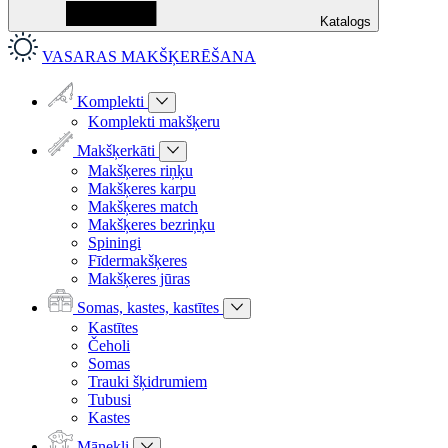
Katalogs
VASARAS MAKŠĶERĒŠANA
Komplekti
Komplekti makšķeru
Makšķerkāti
Makšķeres riņķu
Makšķeres karpu
Makšķeres match
Makšķeres bezriņķu
Spiningi
Fīdermakšķeres
Makšķeres jūras
Somas, kastes, kastītes
Kastītes
Čeholi
Somas
Trauki šķidrumiem
Tubusi
Kastes
Mānekļi