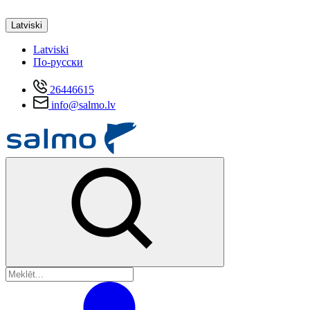
Latviski
Latviski
По-русски
26446615
info@salmo.lv