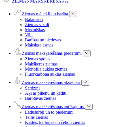
ZIEMAS MAKŠĶERĒŠANA
Ziemas mānekļi un barība
Balansieri
Ziemas vizuļi
Mormiškas
Vibi
Barības un piedevas
Mākslīgā ēsmas
Ziemas makšķerēšanas piederumi
Ziemas spoles
Makšķeres ziemas
Monofīlā auklas ziemas
Fluorkarbona auklas ziemas
Ziemas makšķerēšanas aksesuāri
Sardziņi
Āķi ar pilienu un ķēdīti
Barotavas ziemas
Ziemas makšķerēšanas aprīkojums
Ledusurbji un to piederumi
Teltis ziemas
Kastes, kārbiņas un čeholi ziemas