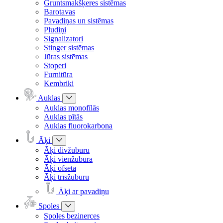
Gruntsmakšķeres sistēmas
Barotavas
Pavadiņas un sistēmas
Pludiņi
Signalizatori
Stinger sistēmas
Jūras sistēmas
Stoperi
Furnitūra
Kembriki
Auklas
Auklas monofīlās
Auklas pītās
Auklas fluorokarbona
Āķi
Āķi divžuburu
Āķi vienžubura
Āķi ofseta
Āķi trīsžuburu
Āķi ar pavadiņu
Spoles
Spoles bezinerces