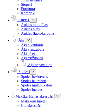
Jūras sistēmas
Stoperi
Furnitūra
Kembriki
Auklas
Auklas monofīlās
Auklas pītās
Auklas fluorokarbona
Āķi
Āķi divžuburu
Āķi vienžubura
Āķi ofseta
Āķi trīsžuburu
Āķi ar pavadiņu
Spoles
Spoles bezinerces
Spoles baitraneri
Spoles multiplikatori
Spoles inerces
Makšķerēšanas aksesuāri
Makšķeru turētāji
Citi aksesuāri