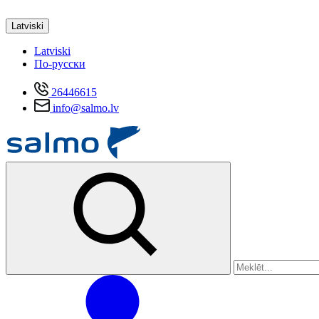
Latviski
Latviski
По-русски
26446615
info@salmo.lv