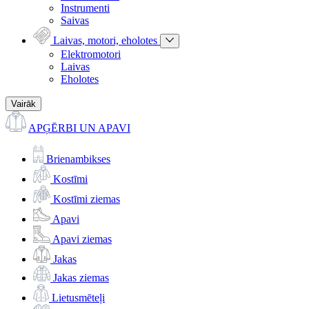
Instrumenti
Saivas
Laivas, motori, eholotes
Elektromotori
Laivas
Eholotes
Vairāk
APĢĒRBI UN APAVI
Brienambikses
Kostīmi
Kostīmi ziemas
Apavi
Apavi ziemas
Jakas
Jakas ziemas
Lietusmēteļi