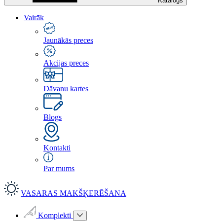
Katalogs
Vairāk
Jaunākās preces
Akcijas preces
Dāvanu kartes
Blogs
Kontakti
Par mums
VASARAS MAKŠĶERĒŠANA
Komplekti