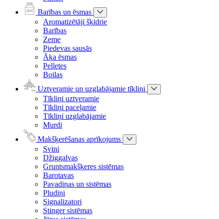
Barības un ēsmas
Aromatizētāji šķidrie
Barības
Zeme
Piedevas sausās
Āķa ēsmas
Pelletes
Boilas
Uztveramie un uzglabājamie tīkliņi
Tīkliņi uztveramie
Tīkliņi paceļamie
Tīkliņi uzglabājamie
Murdi
Makšķerēšanas aprīkojums
Svini
Džiggalvas
Gruntsmakšķeres sistēmas
Barotavas
Pavadiņas un sistēmas
Pludiņi
Signalizatori
Stinger sistēmas