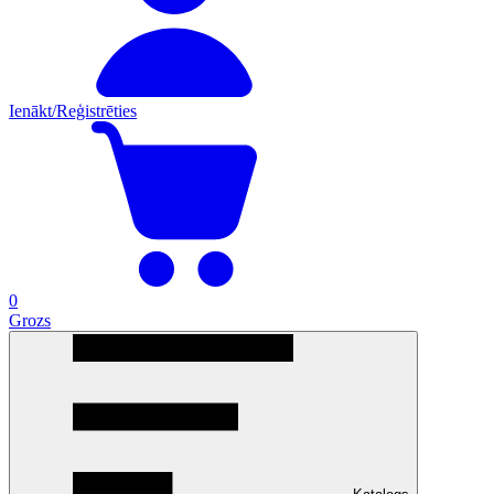
Ienākt/Reģistrēties
0
Grozs