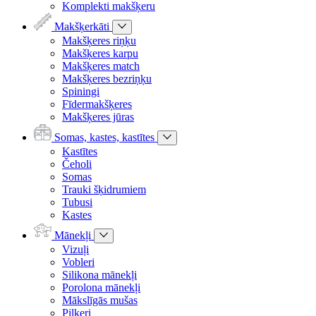
Komplekti makšķeru
Makšķerkāti
Makšķeres riņķu
Makšķeres karpu
Makšķeres match
Makšķeres bezriņķu
Spiningi
Fīdermakšķeres
Makšķeres jūras
Somas, kastes, kastītes
Kastītes
Čeholi
Somas
Trauki šķidrumiem
Tubusi
Kastes
Mānekļi
Vizuļi
Vobleri
Silikona mānekļi
Porolona mānekļi
Mākslīgās mušas
Pilkeri