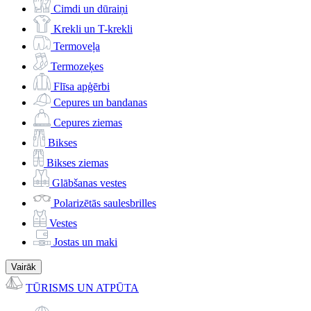
Cimdi un dūraiņi
Krekli un T-krekli
Termoveļa
Termozeķes
Flīsa apģērbi
Cepures un bandanas
Cepures ziemas
Bikses
Bikses ziemas
Glābšanas vestes
Polarizētās saulesbrilles
Vestes
Jostas un maki
Vairāk
TŪRISMS UN ATPŪTA