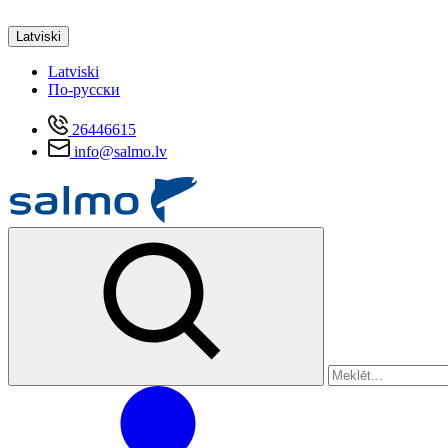
Latviski
Latviski
По-русски
26446615
info@salmo.lv