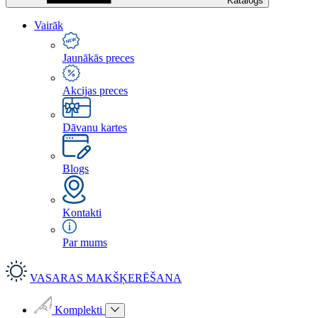
Katalogs
Vairāk
Jaunākās preces
Akcijas preces
Dāvanu kartes
Blogs
Kontakti
Par mums
VASARAS MAKŠĶERĒŠANA
Komplekti