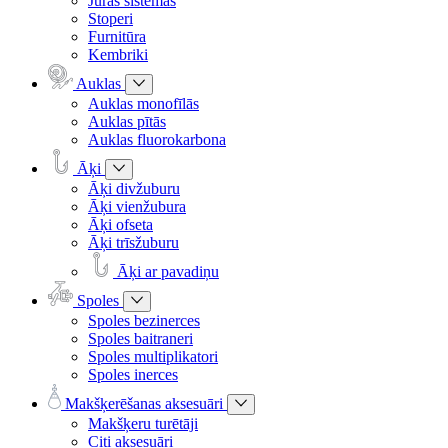
Jūras sistēmas
Stoperi
Furnitūra
Kembriki
Auklas
Auklas monofīlās
Auklas pītās
Auklas fluorokarbona
Āķi
Āķi divžuburu
Āķi vienžubura
Āķi ofseta
Āķi trīsžuburu
Āķi ar pavadiņu
Spoles
Spoles bezinerces
Spoles baitraneri
Spoles multiplikatori
Spoles inerces
Makšķerēšanas aksesuāri
Makšķeru turētāji
Citi aksesuāri