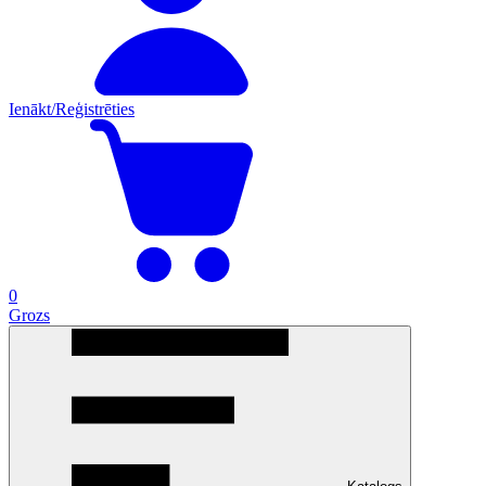
Ienākt/Reģistrēties
0
Grozs