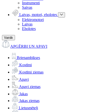
Instrumenti
Saivas
Laivas, motori, eholotes
Elektromotori
Laivas
Eholotes
Vairāk
APĢĒRBI UN APAVI
Brienambikses
Kostīmi
Kostīmi ziemas
Apavi
Apavi ziemas
Jakas
Jakas ziemas
Lietusmēteļi