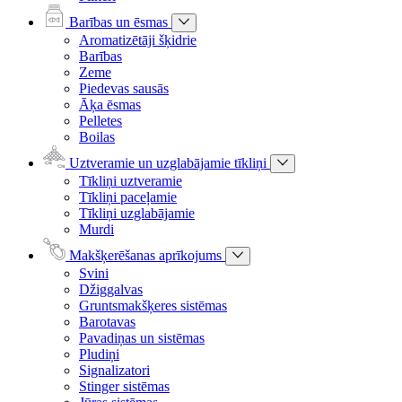
Barības un ēsmas
Aromatizētāji šķidrie
Barības
Zeme
Piedevas sausās
Āķa ēsmas
Pelletes
Boilas
Uztveramie un uzglabājamie tīkliņi
Tīkliņi uztveramie
Tīkliņi paceļamie
Tīkliņi uzglabājamie
Murdi
Makšķerēšanas aprīkojums
Svini
Džiggalvas
Gruntsmakšķeres sistēmas
Barotavas
Pavadiņas un sistēmas
Pludiņi
Signalizatori
Stinger sistēmas