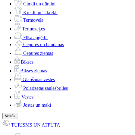
Cimdi un dūraiņi
Krekli un T-krekli
Termoveļa
Termozeķes
Flīsa apģērbi
Cepures un bandanas
Cepures ziemas
Bikses
Bikses ziemas
Glābšanas vestes
Polarizētās saulesbrilles
Vestes
Jostas un maki
Vairāk
TŪRISMS UN ATPŪTA