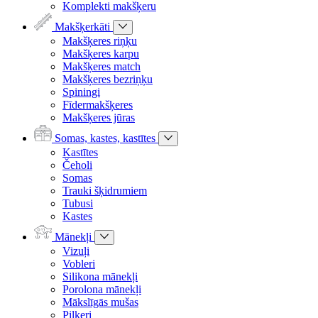
Komplekti makšķeru
Makšķerkāti
Makšķeres riņķu
Makšķeres karpu
Makšķeres match
Makšķeres bezriņķu
Spiningi
Fīdermakšķeres
Makšķeres jūras
Somas, kastes, kastītes
Kastītes
Čeholi
Somas
Trauki šķidrumiem
Tubusi
Kastes
Mānekļi
Vizuļi
Vobleri
Silikona mānekļi
Porolona mānekļi
Mākslīgās mušas
Pilkeri