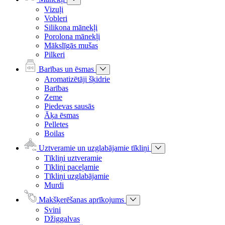
Vizuļi
Vobleri
Silikona mānekļi
Porolona mānekļi
Mākslīgās mušas
Pilkeri
Barības un ēsmas
Aromatizētāji šķidrie
Barības
Zeme
Piedevas sausās
Āķa ēsmas
Pelletes
Boilas
Uztveramie un uzglabājamie tīkliņi
Tīkliņi uztveramie
Tīkliņi paceļamie
Tīkliņi uzglabājamie
Murdi
Makšķerēšanas aprīkojums
Svini
Džiggalvas