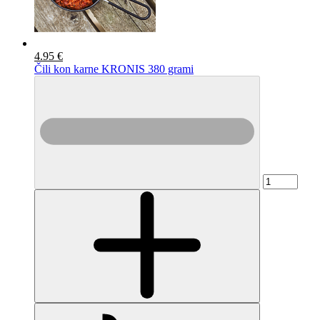
4.95 €
Čili kon karne KRONIS 380 grami