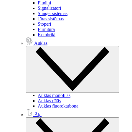
Pludiņi
Signalizatori
Stinger sistēmas
Jūras sistēmas
Stoperi
Furnitūra
Kembriki
Auklas
Auklas monofīlās
Auklas pītās
Auklas fluorokarbona
Āķi