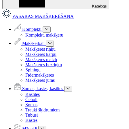
Katalogs
VASARAS MAKŠĶERĒŠANA
Komplekti
Komplekti makšķeru
Makšķerkāti
Makšķeres riņķu
Makšķeres karpu
Makšķeres match
Makšķeres bezriņķu
Spiningi
Fīdermakšķeres
Makšķeres jūras
Somas, kastes, kastītes
Kastītes
Čeholi
Somas
Trauki šķidrumiem
Tubusi
Kastes
Mānekļi