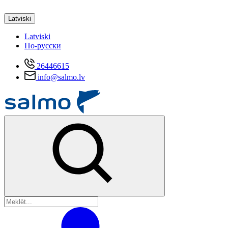
Latviski
Latviski
По-русски
26446615
info@salmo.lv