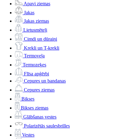
Apavi ziemas
Jakas
Jakas ziemas
Lietusmēteļi
Cimdi un dūraiņi
Krekli un T-krekli
Termoveļa
Termozeķes
Flīsa apģērbi
Cepures un bandanas
Cepures ziemas
Bikses
Bikses ziemas
Glābšanas vestes
Polarizētās saulesbrilles
Vestes