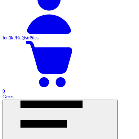
Ienākt/Reģistrēties
0
Grozs