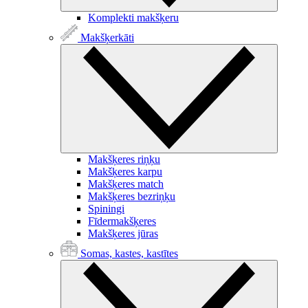
Komplekti makšķeru
Makšķerkāti
Makšķeres riņķu
Makšķeres karpu
Makšķeres match
Makšķeres bezriņķu
Spiningi
Fīdermakšķeres
Makšķeres jūras
Somas, kastes, kastītes