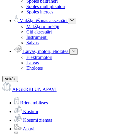
Spoles baitraneri
Spoles multiplikatori
Spoles inerces
Makšķerēšanas aksesuāri
Makšķeru turētāji
Citi aksesuāri
Instrumenti
Saivas
Laivas, motori, eholotes
Elektromotori
Laivas
Eholotes
Vairāk
APĢĒRBI UN APAVI
Brienambikses
Kostīmi
Kostīmi ziemas
Apavi