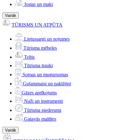
Jostas un maki
Vairāk
TŪRISMS UN ATPŪTA
Lietussargi un nojumes
Tūrisma mēbeles
Teltis
Tūrisma trauki
Somas un mugursomas
Guļammaisi un paklājiņi
Gāzes aprīkojums
Naži un instrumenti
Tūrisma piederumi
Gatavās maltītes
Vairāk