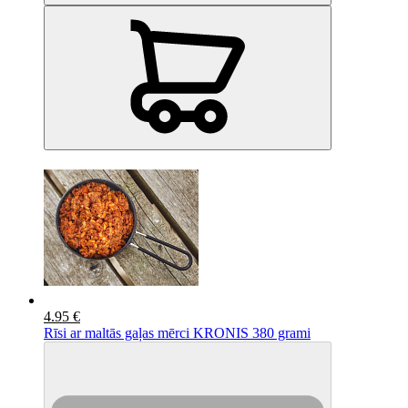
4.95 €
Rīsi ar maltās gaļas mērci KRONIS 380 grami