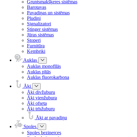
Gruntsmakšķeres sistēmas
Barotavas
Pavadiņas un sistēmas
Pludiņi
Signalizatori
Stinger sistēmas
Jūras sistēmas
Stoperi
Furnitūra
Kembriki
Auklas
Auklas monofīlās
Auklas pītās
Auklas fluorokarbona
Āķi
Āķi divžuburu
Āķi vienžubura
Āķi ofseta
Āķi trīsžuburu
Āķi ar pavadiņu
Spoles
Spoles bezinerces