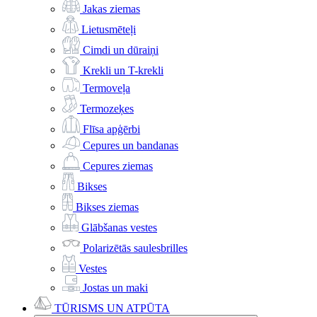
Jakas ziemas
Lietusmēteļi
Cimdi un dūraiņi
Krekli un T-krekli
Termoveļa
Termozeķes
Flīsa apģērbi
Cepures un bandanas
Cepures ziemas
Bikses
Bikses ziemas
Glābšanas vestes
Polarizētās saulesbrilles
Vestes
Jostas un maki
TŪRISMS UN ATPŪTA