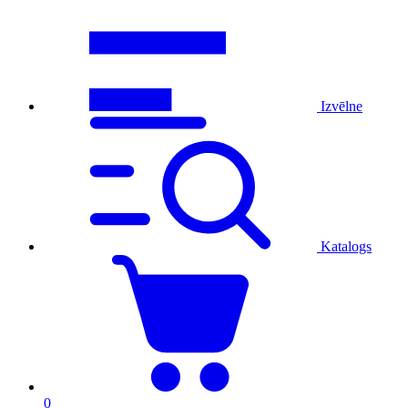
Izvēlne
Katalogs
0