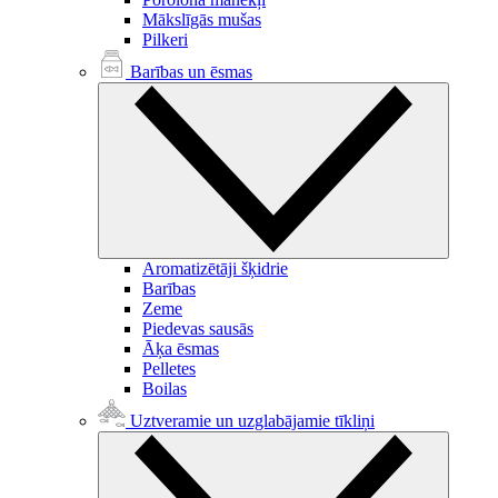
Mākslīgās mušas
Pilkeri
Barības un ēsmas
Aromatizētāji šķidrie
Barības
Zeme
Piedevas sausās
Āķa ēsmas
Pelletes
Boilas
Uztveramie un uzglabājamie tīkliņi