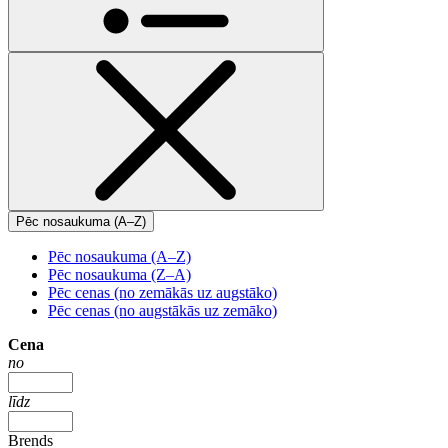
Pēc nosaukuma (A–Z)
Pēc nosaukuma (A–Z)
Pēc nosaukuma (Z–A)
Pēc cenas (no zemākās uz augstāko)
Pēc cenas (no augstākās uz zemāko)
Cena
no
līdz
Brends