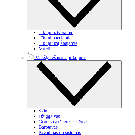
Tīkliņi uztveramie
Tīkliņi paceļamie
Tīkliņi uzglabājamie
Murdi
Makšķerēšanas aprīkojums
Svini
Džiggalvas
Gruntsmakšķeres sistēmas
Barotavas
Pavadiņas un sistēmas