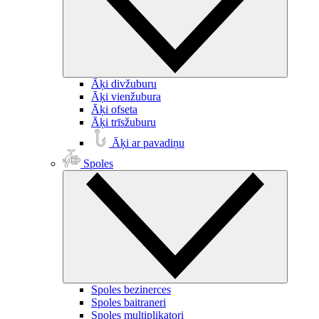
Āķi divžuburu
Āķi vienžubura
Āķi ofseta
Āķi trīsžuburu
Āķi ar pavadiņu
Spoles
Spoles bezinerces
Spoles baitraneri
Spoles multiplikatori