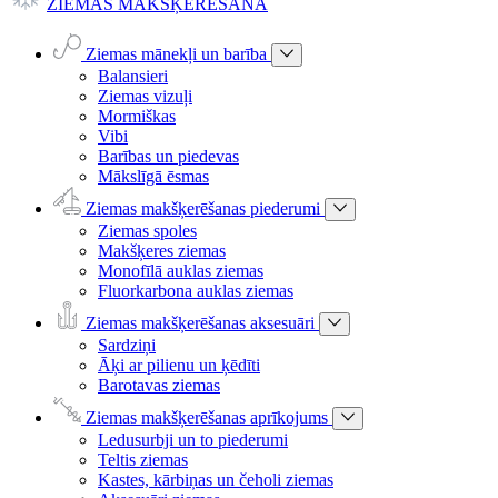
ZIEMAS MAKŠĶERĒŠANA
Ziemas mānekļi un barība
Balansieri
Ziemas vizuļi
Mormiškas
Vibi
Barības un piedevas
Mākslīgā ēsmas
Ziemas makšķerēšanas piederumi
Ziemas spoles
Makšķeres ziemas
Monofīlā auklas ziemas
Fluorkarbona auklas ziemas
Ziemas makšķerēšanas aksesuāri
Sardziņi
Āķi ar pilienu un ķēdīti
Barotavas ziemas
Ziemas makšķerēšanas aprīkojums
Ledusurbji un to piederumi
Teltis ziemas
Kastes, kārbiņas un čeholi ziemas