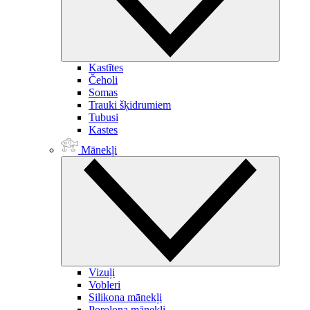
Kastītes
Čeholi
Somas
Trauki šķidrumiem
Tubusi
Kastes
Mānekļi
Vizuļi
Vobleri
Silikona mānekļi
Porolona mānekļi