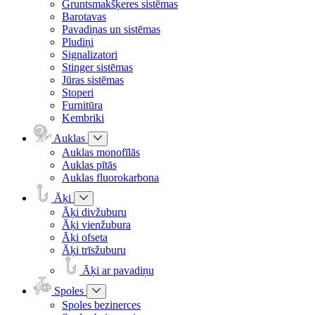
Gruntsmakšķeres sistēmas
Barotavas
Pavadiņas un sistēmas
Pludiņi
Signalizatori
Stinger sistēmas
Jūras sistēmas
Stoperi
Furnitūra
Kembriki
Auklas
Auklas monofīlās
Auklas pītās
Auklas fluorokarbona
Āķi
Āķi divžuburu
Āķi vienžubura
Āķi ofseta
Āķi trīsžuburu
Āķi ar pavadiņu
Spoles
Spoles bezinerces