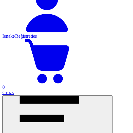
Ienākt/Reģistrēties
0
Grozs