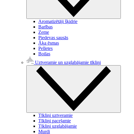
Aromatizētāji šķidrie
Barības
Zeme
Piedevas sausās
Āķa ēsmas
Pelletes
Boilas
Uztveramie un uzglabājamie tīkliņi
Tīkliņi uztveramie
Tīkliņi paceļamie
Tīkliņi uzglabājamie
Murdi