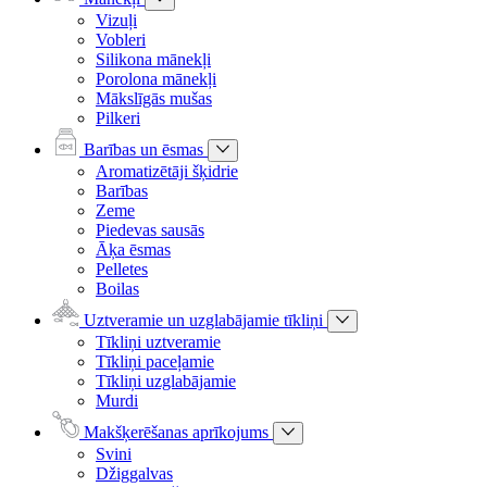
Vizuļi
Vobleri
Silikona mānekļi
Porolona mānekļi
Mākslīgās mušas
Pilkeri
Barības un ēsmas
Aromatizētāji šķidrie
Barības
Zeme
Piedevas sausās
Āķa ēsmas
Pelletes
Boilas
Uztveramie un uzglabājamie tīkliņi
Tīkliņi uztveramie
Tīkliņi paceļamie
Tīkliņi uzglabājamie
Murdi
Makšķerēšanas aprīkojums
Svini
Džiggalvas