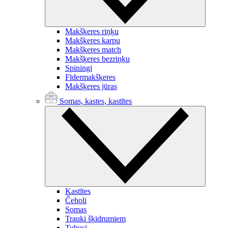
Makšķeres riņķu
Makšķeres karpu
Makšķeres match
Makšķeres bezriņķu
Spiningi
Fīdermakšķeres
Makšķeres jūras
Somas, kastes, kastītes
Kastītes
Čeholi
Somas
Trauki šķidrumiem
Tubusi