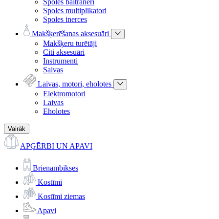
Spoles baitraneri
Spoles multiplikatori
Spoles inerces
Makšķerēšanas aksesuāri
Makšķeru turētāji
Citi aksesuāri
Instrumenti
Saivas
Laivas, motori, eholotes
Elektromotori
Laivas
Eholotes
Vairāk
APĢĒRBI UN APAVI
Brienambikses
Kostīmi
Kostīmi ziemas
Apavi