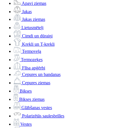
Apavi ziemas
Jakas
Jakas ziemas
Lietusmēteļi
Cimdi un dūraiņi
Krekli un T-krekli
Termoveļa
Termozeķes
Flīsa apģērbi
Cepures un bandanas
Cepures ziemas
Bikses
Bikses ziemas
Glābšanas vestes
Polarizētās saulesbrilles
Vestes