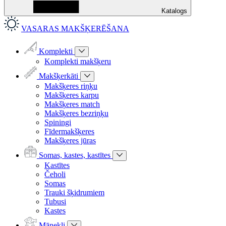
Katalogs
VASARAS MAKŠĶERĒŠANA
Komplekti
Komplekti makšķeru
Makšķerkāti
Makšķeres riņķu
Makšķeres karpu
Makšķeres match
Makšķeres bezriņķu
Spiningi
Fīdermakšķeres
Makšķeres jūras
Somas, kastes, kastītes
Kastītes
Čeholi
Somas
Trauki šķidrumiem
Tubusi
Kastes
Mānekļi