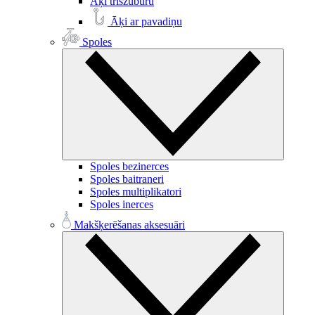
Āķi trīsžuburu
Āķi ar pavadiņu
Spoles
Spoles bezinerces
Spoles baitraneri
Spoles multiplikatori
Spoles inerces
Makšķerēšanas aksesuāri