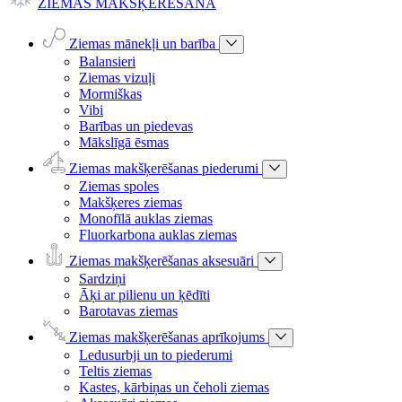
ZIEMAS MAKŠĶERĒŠANA
Ziemas mānekļi un barība
Balansieri
Ziemas vizuļi
Mormiškas
Vibi
Barības un piedevas
Mākslīgā ēsmas
Ziemas makšķerēšanas piederumi
Ziemas spoles
Makšķeres ziemas
Monofīlā auklas ziemas
Fluorkarbona auklas ziemas
Ziemas makšķerēšanas aksesuāri
Sardziņi
Āķi ar pilienu un ķēdīti
Barotavas ziemas
Ziemas makšķerēšanas aprīkojums
Ledusurbji un to piederumi
Teltis ziemas
Kastes, kārbiņas un čeholi ziemas