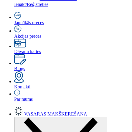
Ienākt/Reģistrēties
Jaunākās preces
Akcijas preces
Dāvanu kartes
Blogs
Kontakti
Par mums
VASARAS MAKŠĶERĒŠANA