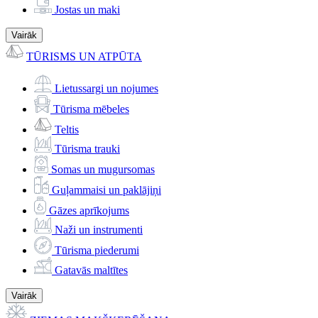
Jostas un maki
Vairāk
TŪRISMS UN ATPŪTA
Lietussargi un nojumes
Tūrisma mēbeles
Teltis
Tūrisma trauki
Somas un mugursomas
Guļammaisi un paklājiņi
Gāzes aprīkojums
Naži un instrumenti
Tūrisma piederumi
Gatavās maltītes
Vairāk