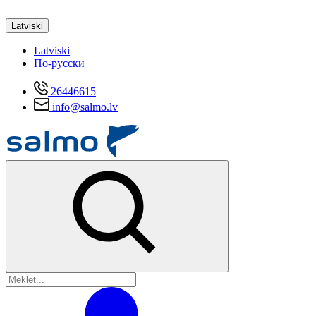
Latviski
Latviski
По-русски
26446615
info@salmo.lv