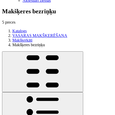
Aksesuāri ziemas
Makšķeres bezriņķu
5 preces
Katalogs
VASARAS MAKŠĶERĒŠANA
Makšķerkāti
Makšķeres bezriņķu