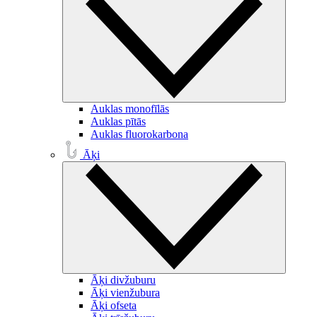
Auklas monofīlās
Auklas pītās
Auklas fluorokarbona
Āķi
Āķi divžuburu
Āķi vienžubura
Āķi ofseta