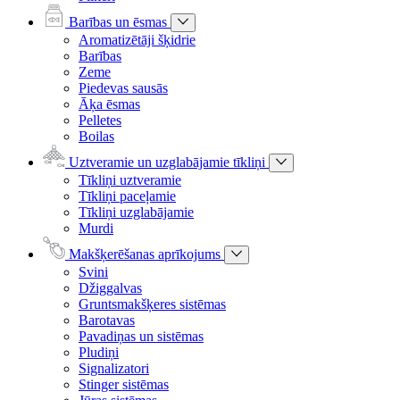
Barības un ēsmas
Aromatizētāji šķidrie
Barības
Zeme
Piedevas sausās
Āķa ēsmas
Pelletes
Boilas
Uztveramie un uzglabājamie tīkliņi
Tīkliņi uztveramie
Tīkliņi paceļamie
Tīkliņi uzglabājamie
Murdi
Makšķerēšanas aprīkojums
Svini
Džiggalvas
Gruntsmakšķeres sistēmas
Barotavas
Pavadiņas un sistēmas
Pludiņi
Signalizatori
Stinger sistēmas