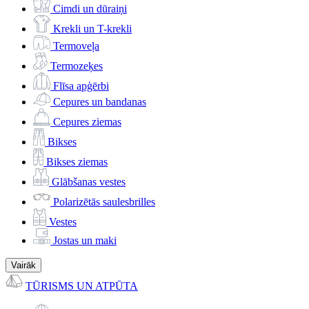
Cimdi un dūraiņi
Krekli un T-krekli
Termoveļa
Termozeķes
Flīsa apģērbi
Cepures un bandanas
Cepures ziemas
Bikses
Bikses ziemas
Glābšanas vestes
Polarizētās saulesbrilles
Vestes
Jostas un maki
Vairāk
TŪRISMS UN ATPŪTA