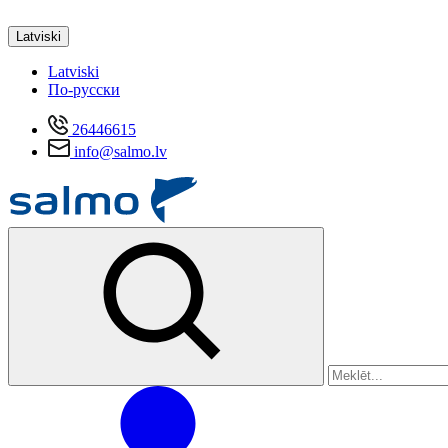
Latviski
Latviski
По-русски
26446615
info@salmo.lv