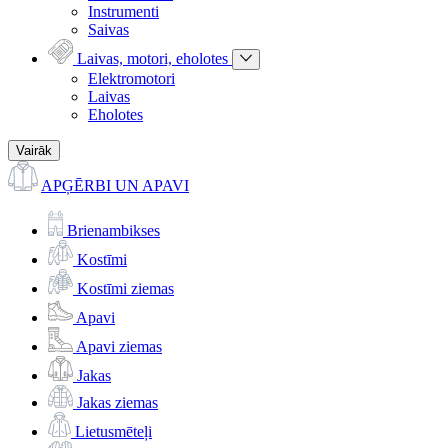
Instrumenti
Saivas
Laivas, motori, eholotes
Elektromotori
Laivas
Eholotes
Vairāk
APĢĒRBI UN APAVI
Brienambikses
Kostīmi
Kostīmi ziemas
Apavi
Apavi ziemas
Jakas
Jakas ziemas
Lietusmēteļi