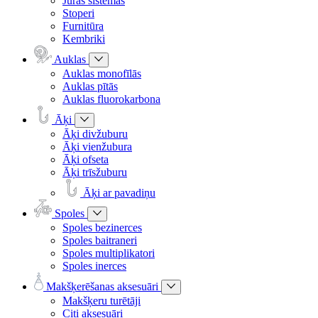
Jūras sistēmas
Stoperi
Furnitūra
Kembriki
Auklas
Auklas monofīlās
Auklas pītās
Auklas fluorokarbona
Āķi
Āķi divžuburu
Āķi vienžubura
Āķi ofseta
Āķi trīsžuburu
Āķi ar pavadiņu
Spoles
Spoles bezinerces
Spoles baitraneri
Spoles multiplikatori
Spoles inerces
Makšķerēšanas aksesuāri
Makšķeru turētāji
Citi aksesuāri