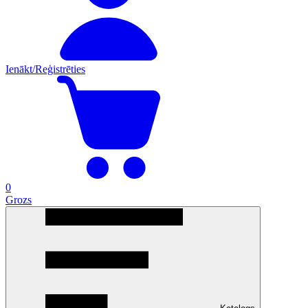
Ienākt/Reģistrēties
0
Grozs