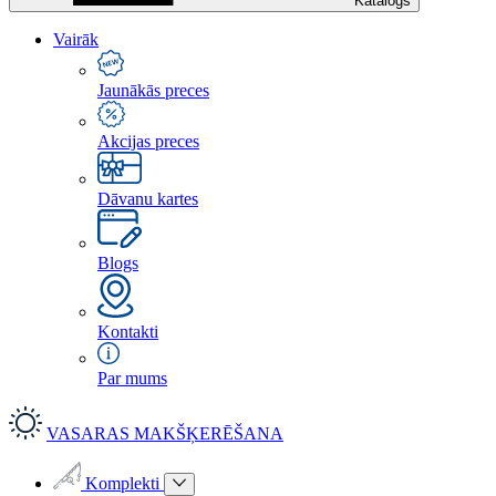
Katalogs
Vairāk
Jaunākās preces
Akcijas preces
Dāvanu kartes
Blogs
Kontakti
Par mums
VASARAS MAKŠĶERĒŠANA
Komplekti