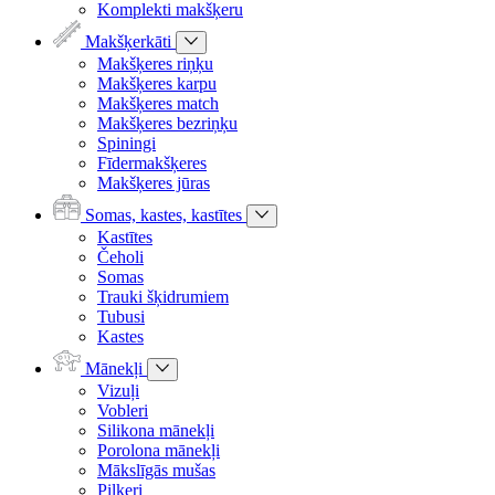
Komplekti makšķeru
Makšķerkāti
Makšķeres riņķu
Makšķeres karpu
Makšķeres match
Makšķeres bezriņķu
Spiningi
Fīdermakšķeres
Makšķeres jūras
Somas, kastes, kastītes
Kastītes
Čeholi
Somas
Trauki šķidrumiem
Tubusi
Kastes
Mānekļi
Vizuļi
Vobleri
Silikona mānekļi
Porolona mānekļi
Mākslīgās mušas
Pilkeri