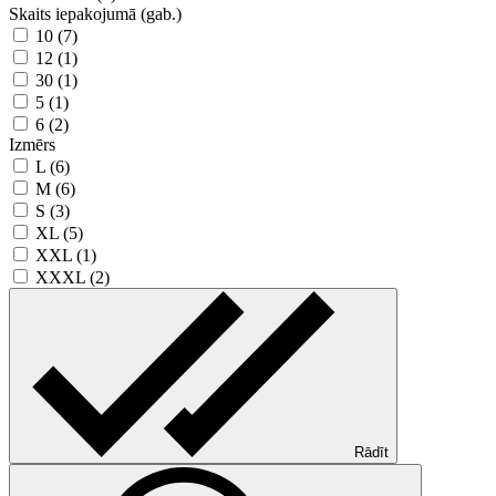
Skaits iepakojumā (gab.)
10 (7)
12 (1)
30 (1)
5 (1)
6 (2)
Izmērs
L (6)
M (6)
S (3)
XL (5)
XXL (1)
XXXL (2)
Rādīt