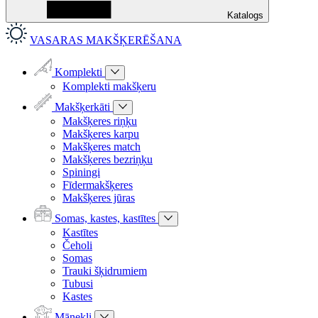
Katalogs
VASARAS MAKŠĶERĒŠANA
Komplekti
Komplekti makšķeru
Makšķerkāti
Makšķeres riņķu
Makšķeres karpu
Makšķeres match
Makšķeres bezriņķu
Spiningi
Fīdermakšķeres
Makšķeres jūras
Somas, kastes, kastītes
Kastītes
Čeholi
Somas
Trauki šķidrumiem
Tubusi
Kastes
Mānekļi