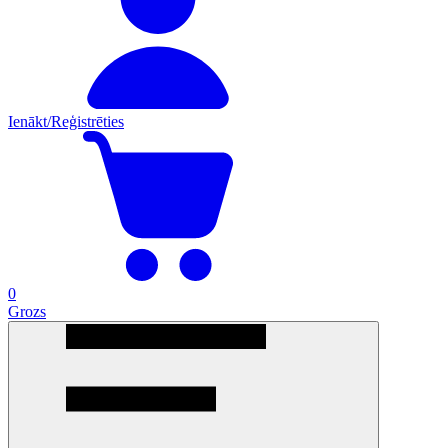
Ienākt/Reģistrēties
0
Grozs