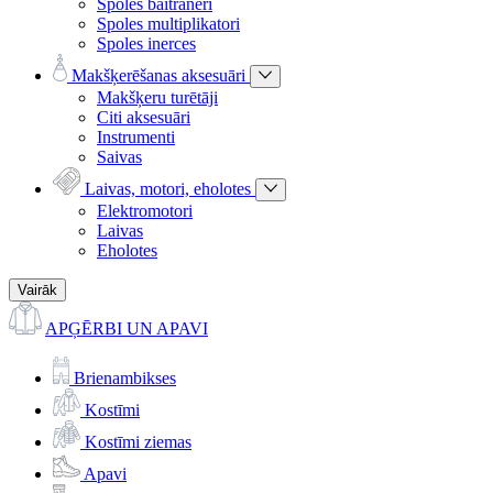
Spoles baitraneri
Spoles multiplikatori
Spoles inerces
Makšķerēšanas aksesuāri
Makšķeru turētāji
Citi aksesuāri
Instrumenti
Saivas
Laivas, motori, eholotes
Elektromotori
Laivas
Eholotes
Vairāk
APĢĒRBI UN APAVI
Brienambikses
Kostīmi
Kostīmi ziemas
Apavi