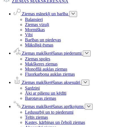
ZIEMAS MAKŠĶERĒŠANA
Ziemas mānekļi un barība
Balansieri
Ziemas vizuļi
Mormiškas
Vibi
Barības un piedevas
Mākslīgā ēsmas
Ziemas makšķerēšanas piederumi
Ziemas spoles
Makšķeres ziemas
Monofīlā auklas ziemas
Fluorkarbona auklas ziemas
Ziemas makšķerēšanas aksesuāri
Sardziņi
Āķi ar pilienu un ķēdīti
Barotavas ziemas
Ziemas makšķerēšanas aprīkojums
Ledusurbji un to piederumi
Teltis ziemas
Kastes, kārbiņas un čeholi ziemas