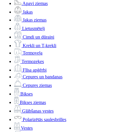
Apavi ziemas
Jakas
Jakas ziemas
Lietusmēteļi
Cimdi un dūraiņi
Krekli un T-krekli
Termoveļa
Termozeķes
Flīsa apģērbi
Cepures un bandanas
Cepures ziemas
Bikses
Bikses ziemas
Glābšanas vestes
Polarizētās saulesbrilles
Vestes