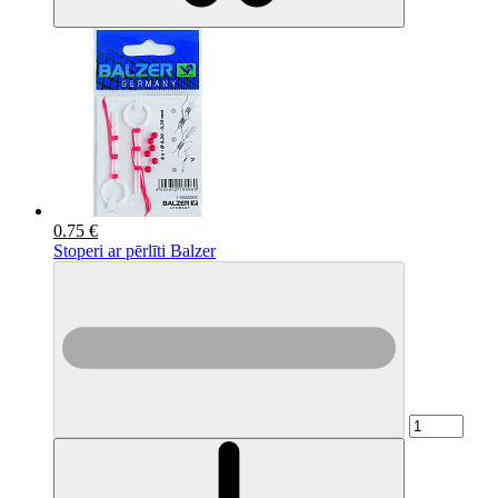
0.75 €
Stoperi ar pērlīti Balzer