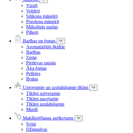
Vizuļi
Vobleri
Silikona mānekļi
Porolona mānekļi
Mākslīgās mušas
Pilkeri
Barības un ēsmas
Aromatizētāji šķidrie
Barības
Zeme
Piedevas sausās
Āķa ēsmas
Pelletes
Boilas
Uztveramie un uzglabājamie tīkliņi
Tīkliņi uztveramie
Tīkliņi paceļamie
Tīkliņi uzglabājamie
Murdi
Makšķerēšanas aprīkojums
Svini
Džiggalvas