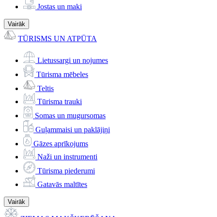
Jostas un maki
Vairāk
TŪRISMS UN ATPŪTA
Lietussargi un nojumes
Tūrisma mēbeles
Teltis
Tūrisma trauki
Somas un mugursomas
Guļammaisi un paklājiņi
Gāzes aprīkojums
Naži un instrumenti
Tūrisma piederumi
Gatavās maltītes
Vairāk