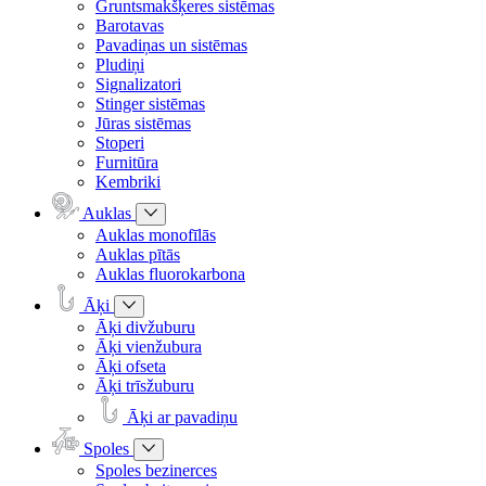
Gruntsmakšķeres sistēmas
Barotavas
Pavadiņas un sistēmas
Pludiņi
Signalizatori
Stinger sistēmas
Jūras sistēmas
Stoperi
Furnitūra
Kembriki
Auklas
Auklas monofīlās
Auklas pītās
Auklas fluorokarbona
Āķi
Āķi divžuburu
Āķi vienžubura
Āķi ofseta
Āķi trīsžuburu
Āķi ar pavadiņu
Spoles
Spoles bezinerces