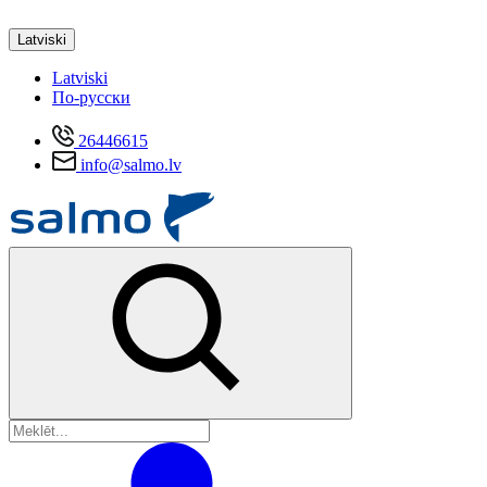
Latviski
Latviski
По-русски
26446615
info@salmo.lv