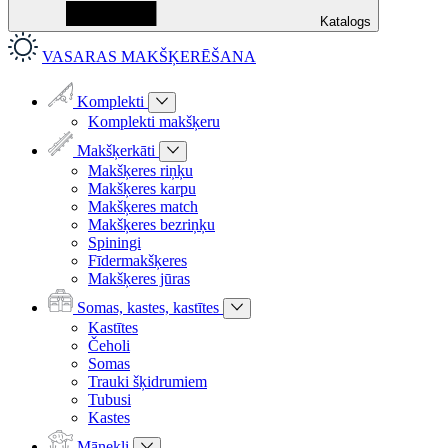
Katalogs
VASARAS MAKŠĶERĒŠANA
Komplekti
Komplekti makšķeru
Makšķerkāti
Makšķeres riņķu
Makšķeres karpu
Makšķeres match
Makšķeres bezriņķu
Spiningi
Fīdermakšķeres
Makšķeres jūras
Somas, kastes, kastītes
Kastītes
Čeholi
Somas
Trauki šķidrumiem
Tubusi
Kastes
Mānekļi