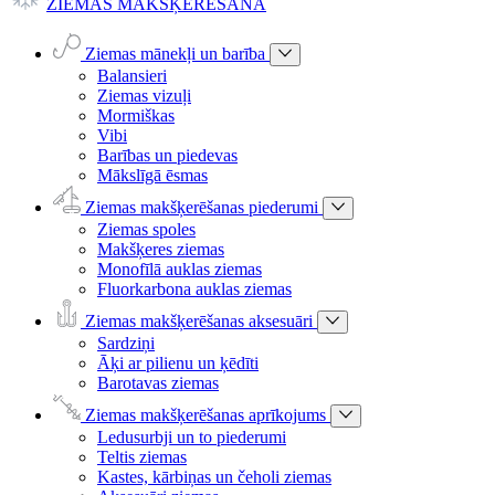
ZIEMAS MAKŠĶERĒŠANA
Ziemas mānekļi un barība
Balansieri
Ziemas vizuļi
Mormiškas
Vibi
Barības un piedevas
Mākslīgā ēsmas
Ziemas makšķerēšanas piederumi
Ziemas spoles
Makšķeres ziemas
Monofīlā auklas ziemas
Fluorkarbona auklas ziemas
Ziemas makšķerēšanas aksesuāri
Sardziņi
Āķi ar pilienu un ķēdīti
Barotavas ziemas
Ziemas makšķerēšanas aprīkojums
Ledusurbji un to piederumi
Teltis ziemas
Kastes, kārbiņas un čeholi ziemas