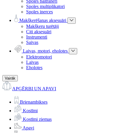
Spoles baitraneri
Spoles multiplikatori
Spoles inerces
Makšķerēšanas aksesuāri
Makšķeru turētāji
Citi aksesuāri
Instrumenti
Saivas
Laivas, motori, eholotes
Elektromotori
Laivas
Eholotes
Vairāk
APĢĒRBI UN APAVI
Brienambikses
Kostīmi
Kostīmi ziemas
Apavi