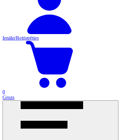
Ienākt/Reģistrēties
0
Grozs