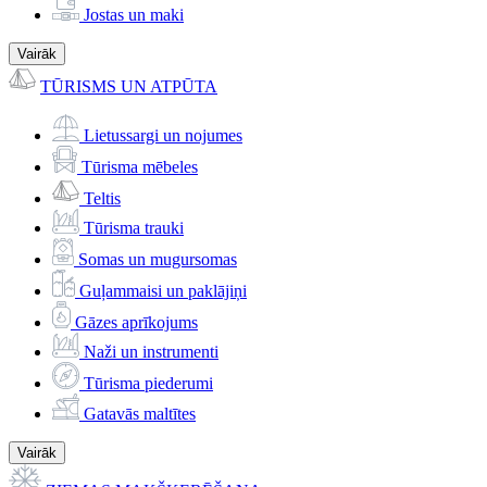
Jostas un maki
Vairāk
TŪRISMS UN ATPŪTA
Lietussargi un nojumes
Tūrisma mēbeles
Teltis
Tūrisma trauki
Somas un mugursomas
Guļammaisi un paklājiņi
Gāzes aprīkojums
Naži un instrumenti
Tūrisma piederumi
Gatavās maltītes
Vairāk