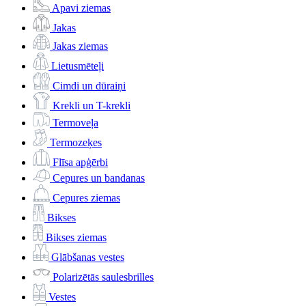
Apavi ziemas
Jakas
Jakas ziemas
Lietusmēteļi
Cimdi un dūraiņi
Krekli un T-krekli
Termoveļa
Termozeķes
Flīsa apģērbi
Cepures un bandanas
Cepures ziemas
Bikses
Bikses ziemas
Glābšanas vestes
Polarizētās saulesbrilles
Vestes