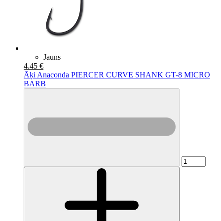
Jauns
4.45 €
Āķi Anaconda PIERCER CURVE SHANK GT-8 MICRO
BARB