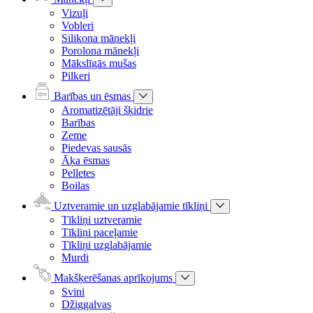
Vizuļi
Vobleri
Silikona mānekļi
Porolona mānekļi
Mākslīgās mušas
Pilkeri
Barības un ēsmas
Aromatizētāji šķidrie
Barības
Zeme
Piedevas sausās
Āķa ēsmas
Pelletes
Boilas
Uztveramie un uzglabājamie tīkliņi
Tīkliņi uztveramie
Tīkliņi paceļamie
Tīkliņi uzglabājamie
Murdi
Makšķerēšanas aprīkojums
Svini
Džiggalvas