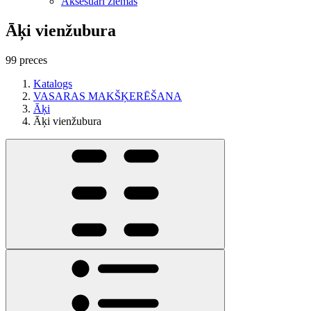
Aksesuāri ziemas
Āķi vienžubura
99 preces
Katalogs
VASARAS MAKŠĶERĒŠANA
Āķi
Āķi vienžubura