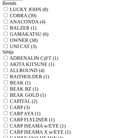
Brends
LUCKY JOHN (8)
COBRA (39)
ANACONDA (4)
BALZER (1)
GAMAKATSU (6)
OWNER (38)
UNI CAT (3)
Sērija
ADRENALIN C@T (1)
AKITA KITSUNE (1)
ALLROUND (4)
BAITHOLDER (1)
BEAK (1)
BEAK BZ (1)
BEAK GOLD (1)
CAPITAL (2)
CARP (3)
CARP AYA (1)
CARP FLYLINER (1)
CARP ISEAMA w/EYE (1)
CARP ISEAMA X w/EYE (1)