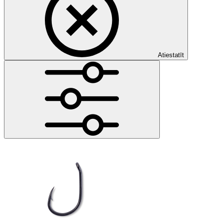
Atiestatīt