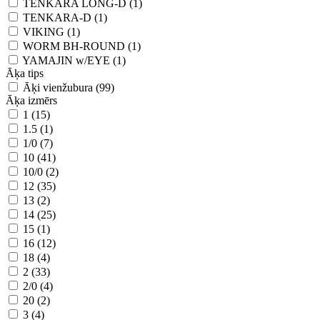
TENKARA LONG-D (1)
TENKARA-D (1)
VIKING (1)
WORM BH-ROUND (1)
YAMAJIN w/EYE (1)
Āķa tips
Āķi vienžubura (99)
Āķa izmērs
1 (15)
1.5 (1)
1/0 (7)
10 (41)
10/0 (2)
12 (35)
13 (2)
14 (25)
15 (1)
16 (12)
18 (4)
2 (33)
2/0 (4)
20 (2)
3 (4)