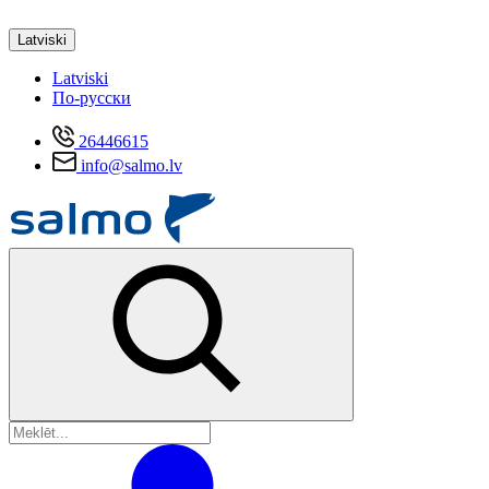
Latviski
Latviski
По-русски
26446615
info@salmo.lv