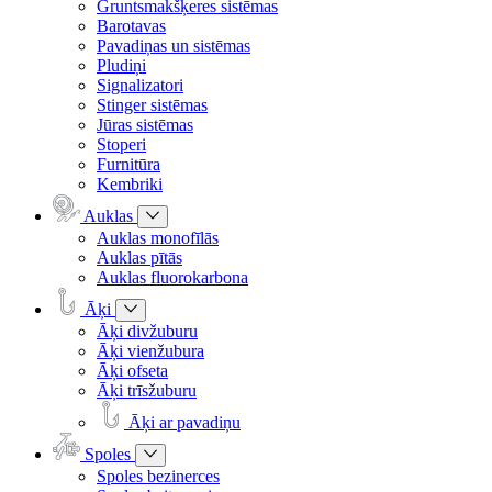
Gruntsmakšķeres sistēmas
Barotavas
Pavadiņas un sistēmas
Pludiņi
Signalizatori
Stinger sistēmas
Jūras sistēmas
Stoperi
Furnitūra
Kembriki
Auklas
Auklas monofīlās
Auklas pītās
Auklas fluorokarbona
Āķi
Āķi divžuburu
Āķi vienžubura
Āķi ofseta
Āķi trīsžuburu
Āķi ar pavadiņu
Spoles
Spoles bezinerces