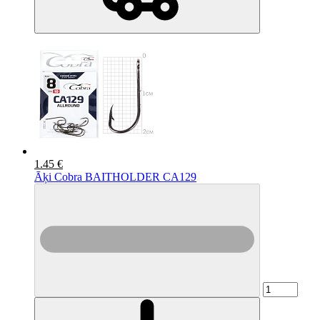
1.45 €
Āķi Cobra BAITHOLDER CA129