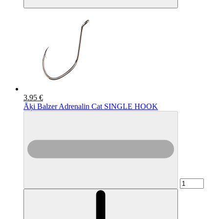
3.95 €
Āķi Balzer Adrenalin Cat SINGLE HOOK