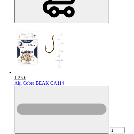
1.25 €
Āķi Cobra BEAK CA114