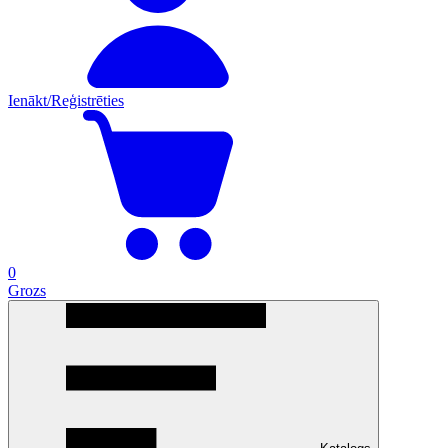
Ienākt/Reģistrēties
0
Grozs