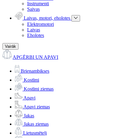
Instrumenti
Saivas
Laivas, motori, eholotes
Elektromotori
Laivas
Eholotes
Vairāk
APĢĒRBI UN APAVI
Brienambikses
Kostīmi
Kostīmi ziemas
Apavi
Apavi ziemas
Jakas
Jakas ziemas
Lietusmēteļi