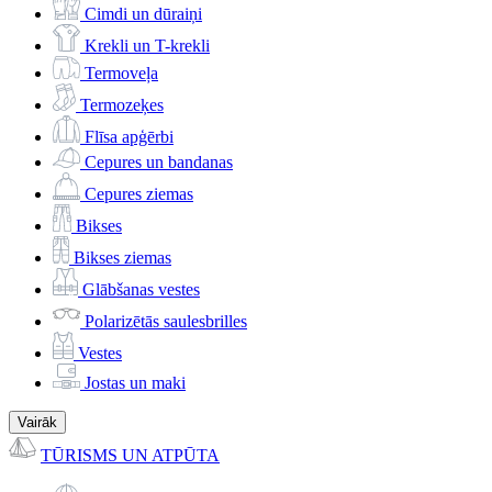
Cimdi un dūraiņi
Krekli un T-krekli
Termoveļa
Termozeķes
Flīsa apģērbi
Cepures un bandanas
Cepures ziemas
Bikses
Bikses ziemas
Glābšanas vestes
Polarizētās saulesbrilles
Vestes
Jostas un maki
Vairāk
TŪRISMS UN ATPŪTA