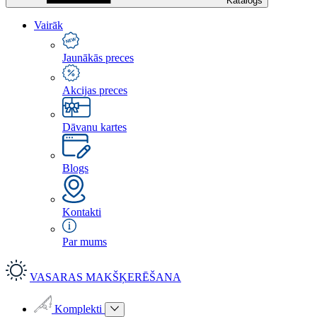
Katalogs
Vairāk
Jaunākās preces
Akcijas preces
Dāvanu kartes
Blogs
Kontakti
Par mums
VASARAS MAKŠĶERĒŠANA
Komplekti