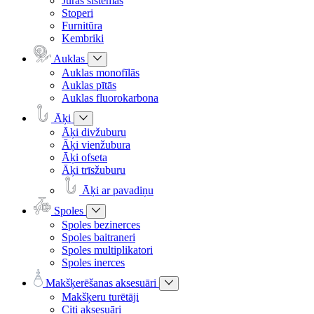
Jūras sistēmas
Stoperi
Furnitūra
Kembriki
Auklas
Auklas monofīlās
Auklas pītās
Auklas fluorokarbona
Āķi
Āķi divžuburu
Āķi vienžubura
Āķi ofseta
Āķi trīsžuburu
Āķi ar pavadiņu
Spoles
Spoles bezinerces
Spoles baitraneri
Spoles multiplikatori
Spoles inerces
Makšķerēšanas aksesuāri
Makšķeru turētāji
Citi aksesuāri