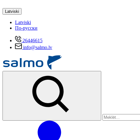
Latviski
Latviski
По-русски
26446615
info@salmo.lv