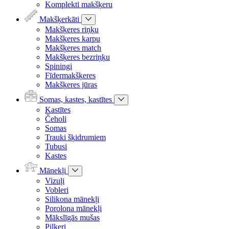
Komplekti makšķeru
Makšķerkāti
Makšķeres riņķu
Makšķeres karpu
Makšķeres match
Makšķeres bezriņķu
Spiningi
Fīdermakšķeres
Makšķeres jūras
Somas, kastes, kastītes
Kastītes
Čeholi
Somas
Trauki šķidrumiem
Tubusi
Kastes
Mānekļi
Vizuļi
Vobleri
Silikona mānekļi
Porolona mānekļi
Mākslīgās mušas
Pilkeri