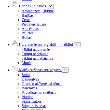
Barības un ēsmas
Aromatizētāji šķidrie
Barības
Zeme
Piedevas sausās
Āķa ēsmas
Pelletes
Boilas
Uztveramie un uzglabājamie tīkliņi
Tīkliņi uztveramie
Tīkliņi paceļamie
Tīkliņi uzglabājamie
Murdi
Makšķerēšanas aprīkojums
Svini
Džiggalvas
Gruntsmakšķeres sistēmas
Barotavas
Pavadiņas un sistēmas
Pludiņi
Signalizatori
Stinger sistēmas