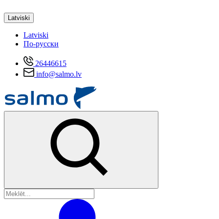
Latviski
Latviski
По-русски
26446615
info@salmo.lv