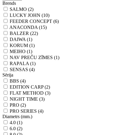
Brends
SALMO (2)
LUCKY JOHN (10)
FEEDER CONCEPT (6)
ANACONDA (15)
BALZER (22)
DAIWA (1)
KORUM (1)
MEIHO (1)
NAV PREČU ZĪMES (1)
RAPALA (1)
SENSAS (4)
Sērija
BBS (4)
EDITION CARP (2)
FLAT METHOD (3)
NIGHT TIME (3)
PRO (2)
PRO SERIES (4)
Diametrs (mm.)
4.0 (1)
6.0 (2)
8.0 (2)