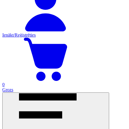
Ienākt/Reģistrēties
0
Grozs