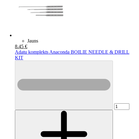
Jauns
8.45 €
Adatu komplekts Anaconda BOILIE NEEDLE & DRILL
KIT