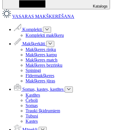
Katalogs
VASARAS MAKŠĶERĒŠANA
Komplekti
Komplekti makšķeru
Makšķerkāti
Makšķeres riņķu
Makšķeres karpu
Makšķeres match
Makšķeres bezriņķu
Spiningi
Fīdermakšķeres
Makšķeres jūras
Somas, kastes, kastītes
Kastītes
Čeholi
Somas
Trauki šķidrumiem
Tubusi
Kastes
Mānekļi