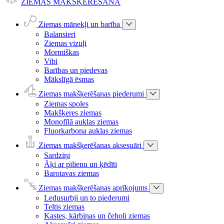
ZIEMAS MAKŠĶERĒŠANA
Ziemas mānekļi un barība
Balansieri
Ziemas vizuļi
Mormiškas
Vibi
Barības un piedevas
Mākslīgā ēsmas
Ziemas makšķerēšanas piederumi
Ziemas spoles
Makšķeres ziemas
Monofīlā auklas ziemas
Fluorkarbona auklas ziemas
Ziemas makšķerēšanas aksesuāri
Sardziņi
Āķi ar pilienu un ķēdīti
Barotavas ziemas
Ziemas makšķerēšanas aprīkojums
Ledusurbji un to piederumi
Teltis ziemas
Kastes, kārbiņas un čeholi ziemas