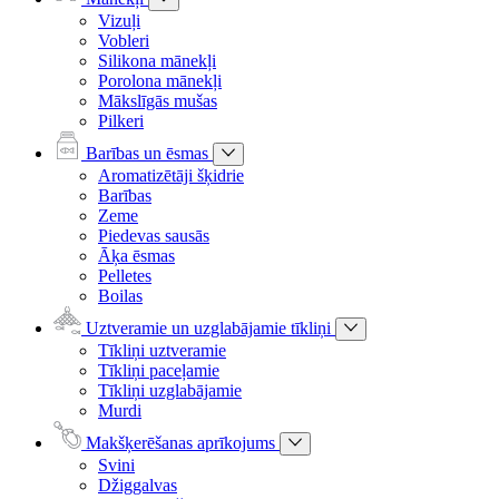
Vizuļi
Vobleri
Silikona mānekļi
Porolona mānekļi
Mākslīgās mušas
Pilkeri
Barības un ēsmas
Aromatizētāji šķidrie
Barības
Zeme
Piedevas sausās
Āķa ēsmas
Pelletes
Boilas
Uztveramie un uzglabājamie tīkliņi
Tīkliņi uztveramie
Tīkliņi paceļamie
Tīkliņi uzglabājamie
Murdi
Makšķerēšanas aprīkojums
Svini
Džiggalvas