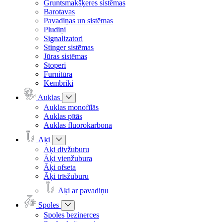
Gruntsmakšķeres sistēmas
Barotavas
Pavadiņas un sistēmas
Pludiņi
Signalizatori
Stinger sistēmas
Jūras sistēmas
Stoperi
Furnitūra
Kembriki
Auklas
Auklas monofīlās
Auklas pītās
Auklas fluorokarbona
Āķi
Āķi divžuburu
Āķi vienžubura
Āķi ofseta
Āķi trīsžuburu
Āķi ar pavadiņu
Spoles
Spoles bezinerces