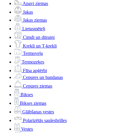
Apavi ziemas
Jakas
Jakas ziemas
Lietusmēteļi
Cimdi un dūraiņi
Krekli un T-krekli
Termoveļa
Termozeķes
Flīsa apģērbi
Cepures un bandanas
Cepures ziemas
Bikses
Bikses ziemas
Glābšanas vestes
Polarizētās saulesbrilles
Vestes