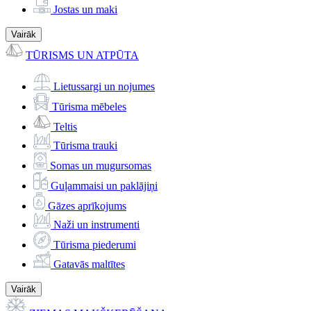
Jostas un maki
Vairāk
TŪRISMS UN ATPŪTA
Lietussargi un nojumes
Tūrisma mēbeles
Teltis
Tūrisma trauki
Somas un mugursomas
Guļammaisi un paklājiņi
Gāzes aprīkojums
Naži un instrumenti
Tūrisma piederumi
Gatavās maltītes
Vairāk