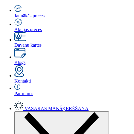
Jaunākās preces
Akcijas preces
Dāvanu kartes
Blogs
Kontakti
Par mums
VASARAS MAKŠĶERĒŠANA