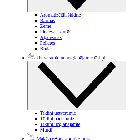
Aromatizētāji šķidrie
Barības
Zeme
Piedevas sausās
Āķa ēsmas
Pelletes
Boilas
Uztveramie un uzglabājamie tīkliņi
Tīkliņi uztveramie
Tīkliņi paceļamie
Tīkliņi uzglabājamie
Murdi
Makšķerēšanas aprīkojums