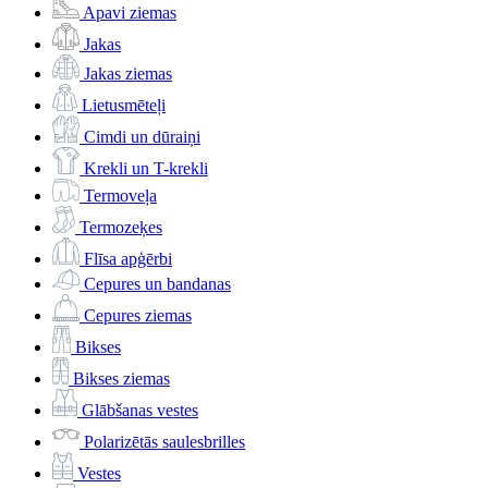
Apavi ziemas
Jakas
Jakas ziemas
Lietusmēteļi
Cimdi un dūraiņi
Krekli un T-krekli
Termoveļa
Termozeķes
Flīsa apģērbi
Cepures un bandanas
Cepures ziemas
Bikses
Bikses ziemas
Glābšanas vestes
Polarizētās saulesbrilles
Vestes