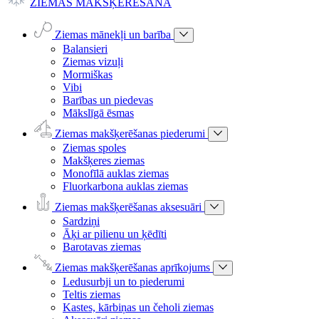
ZIEMAS MAKŠĶERĒŠANA
Ziemas mānekļi un barība
Balansieri
Ziemas vizuļi
Mormiškas
Vibi
Barības un piedevas
Mākslīgā ēsmas
Ziemas makšķerēšanas piederumi
Ziemas spoles
Makšķeres ziemas
Monofīlā auklas ziemas
Fluorkarbona auklas ziemas
Ziemas makšķerēšanas aksesuāri
Sardziņi
Āķi ar pilienu un ķēdīti
Barotavas ziemas
Ziemas makšķerēšanas aprīkojums
Ledusurbji un to piederumi
Teltis ziemas
Kastes, kārbiņas un čeholi ziemas