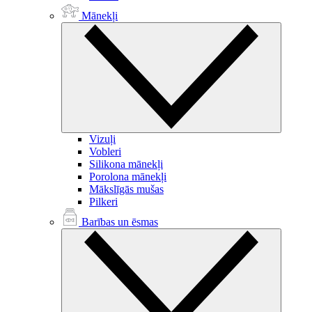
Mānekļi
Vizuļi
Vobleri
Silikona mānekļi
Porolona mānekļi
Mākslīgās mušas
Pilkeri
Barības un ēsmas