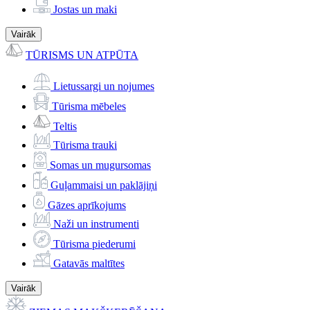
Jostas un maki
Vairāk
TŪRISMS UN ATPŪTA
Lietussargi un nojumes
Tūrisma mēbeles
Teltis
Tūrisma trauki
Somas un mugursomas
Guļammaisi un paklājiņi
Gāzes aprīkojums
Naži un instrumenti
Tūrisma piederumi
Gatavās maltītes
Vairāk