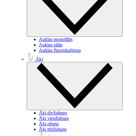
Auklas monofīlās
Auklas pītās
Auklas fluorokarbona
Āķi
Āķi divžuburu
Āķi vienžubura
Āķi ofseta
Āķi trīsžuburu