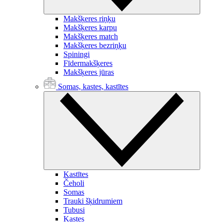
Makšķeres riņķu
Makšķeres karpu
Makšķeres match
Makšķeres bezriņķu
Spiningi
Fīdermakšķeres
Makšķeres jūras
Somas, kastes, kastītes
Kastītes
Čeholi
Somas
Trauki šķidrumiem
Tubusi
Kastes