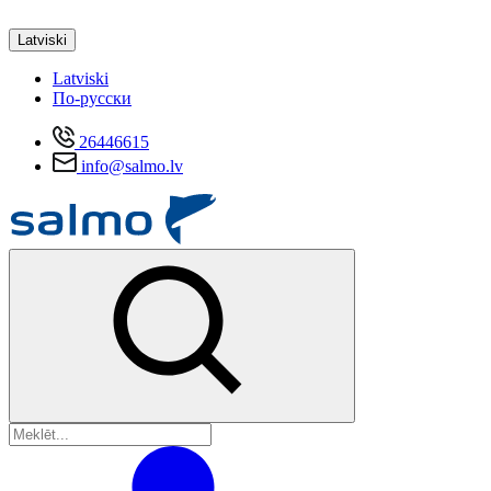
Latviski
Latviski
По-русски
26446615
info@salmo.lv