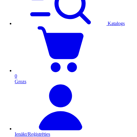
Katalogs
0
Grozs
Ienākt/Reģistrēties