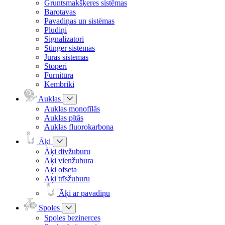
Gruntsmakšķeres sistēmas
Barotavas
Pavadiņas un sistēmas
Pludiņi
Signalizatori
Stinger sistēmas
Jūras sistēmas
Stoperi
Furnitūra
Kembriki
Auklas
Auklas monofīlās
Auklas pītās
Auklas fluorokarbona
Āķi
Āķi divžuburu
Āķi vienžubura
Āķi ofseta
Āķi trīsžuburu
Āķi ar pavadiņu
Spoles
Spoles bezinerces