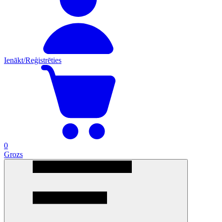
Ienākt/Reģistrēties
0
Grozs