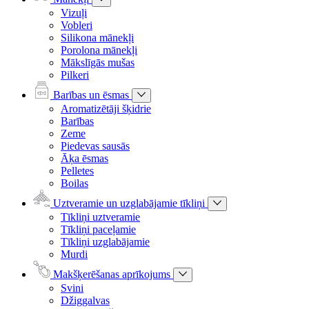
Vizuļi
Vobleri
Silikona mānekļi
Porolona mānekļi
Mākslīgās mušas
Pilkeri
Barības un ēsmas
Aromatizētāji šķidrie
Barības
Zeme
Piedevas sausās
Āķa ēsmas
Pelletes
Boilas
Uztveramie un uzglabājamie tīkliņi
Tīkliņi uztveramie
Tīkliņi paceļamie
Tīkliņi uzglabājamie
Murdi
Makšķerēšanas aprīkojums
Svini
Džiggalvas