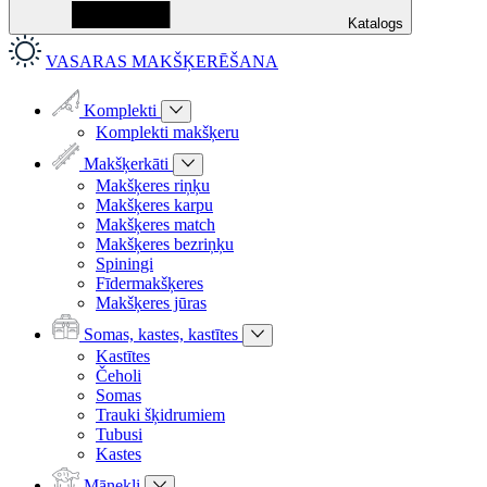
Katalogs
VASARAS MAKŠĶERĒŠANA
Komplekti
Komplekti makšķeru
Makšķerkāti
Makšķeres riņķu
Makšķeres karpu
Makšķeres match
Makšķeres bezriņķu
Spiningi
Fīdermakšķeres
Makšķeres jūras
Somas, kastes, kastītes
Kastītes
Čeholi
Somas
Trauki šķidrumiem
Tubusi
Kastes
Mānekļi