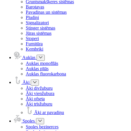
Gruntsmakšķeres sistēmas
Barotavas
Pavadiņas un sistēmas
Pludiņi
Signalizatori
Stinger sistēmas
Jūras sistēmas
Stoperi
Furnitūra
Kembriki
Auklas
Auklas monofīlās
Auklas pītās
Auklas fluorokarbona
Āķi
Āķi divžuburu
Āķi vienžubura
Āķi ofseta
Āķi trīsžuburu
Āķi ar pavadiņu
Spoles
Spoles bezinerces