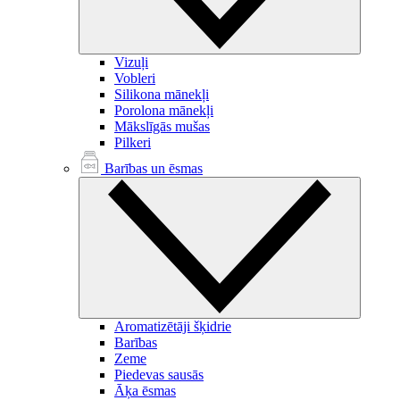
Vizuļi
Vobleri
Silikona mānekļi
Porolona mānekļi
Mākslīgās mušas
Pilkeri
Barības un ēsmas
Aromatizētāji šķidrie
Barības
Zeme
Piedevas sausās
Āķa ēsmas