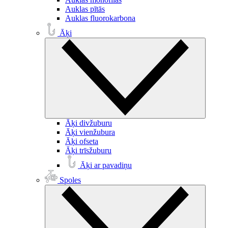
Auklas pītās
Auklas fluorokarbona
Āķi
Āķi divžuburu
Āķi vienžubura
Āķi ofseta
Āķi trīsžuburu
Āķi ar pavadiņu
Spoles