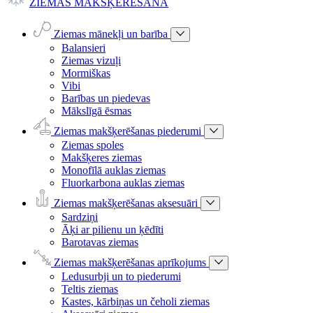
ZIEMAS MAKŠĶERĒŠANA
Ziemas mānekļi un barība
Balansieri
Ziemas vizuļi
Mormiškas
Vibi
Barības un piedevas
Mākslīgā ēsmas
Ziemas makšķerēšanas piederumi
Ziemas spoles
Makšķeres ziemas
Monofīlā auklas ziemas
Fluorkarbona auklas ziemas
Ziemas makšķerēšanas aksesuāri
Sardziņi
Āķi ar pilienu un ķēdīti
Barotavas ziemas
Ziemas makšķerēšanas aprīkojums
Ledusurbji un to piederumi
Teltis ziemas
Kastes, kārbiņas un čeholi ziemas