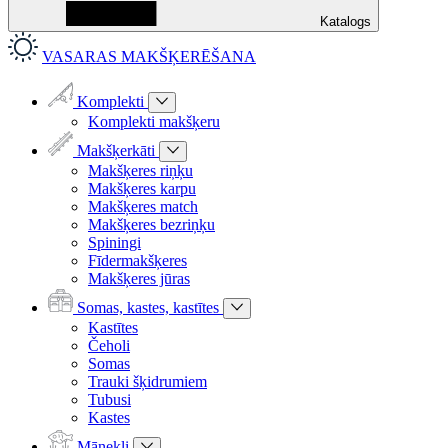
Katalogs
VASARAS MAKŠĶERĒŠANA
Komplekti
Komplekti makšķeru
Makšķerkāti
Makšķeres riņķu
Makšķeres karpu
Makšķeres match
Makšķeres bezriņķu
Spiningi
Fīdermakšķeres
Makšķeres jūras
Somas, kastes, kastītes
Kastītes
Čeholi
Somas
Trauki šķidrumiem
Tubusi
Kastes
Mānekļi