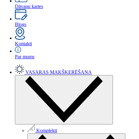
Dāvanu kartes
Blogs
Kontakti
Par mums
VASARAS MAKŠĶERĒŠANA
Komplekti