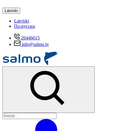
Latviski
Latviski
По-русски
26446615
info@salmo.lv