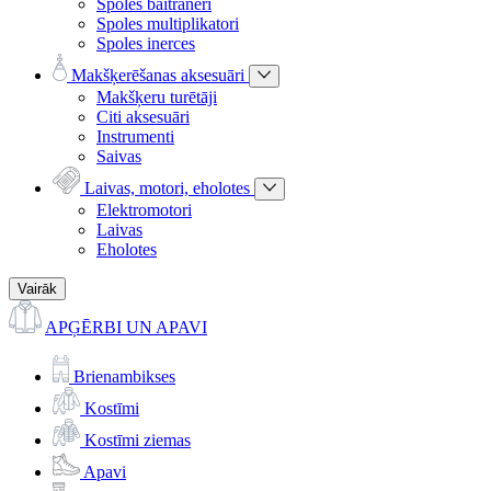
Spoles baitraneri
Spoles multiplikatori
Spoles inerces
Makšķerēšanas aksesuāri
Makšķeru turētāji
Citi aksesuāri
Instrumenti
Saivas
Laivas, motori, eholotes
Elektromotori
Laivas
Eholotes
Vairāk
APĢĒRBI UN APAVI
Brienambikses
Kostīmi
Kostīmi ziemas
Apavi