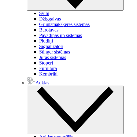
Svini
Džiggalvas
Gruntsmakšķeres sistēmas
Barotavas
Pavadiņas un sistēmas
Pludiņi
Signalizatori
Stinger sistēmas
Jūras sistēmas
Stoperi
Furnitūra
Kembriki
Auklas
Auklas monofīlās