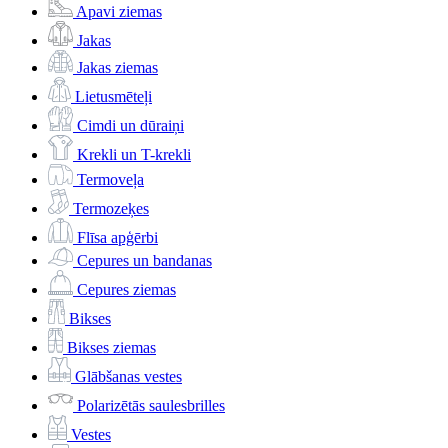
Apavi ziemas
Jakas
Jakas ziemas
Lietusmēteļi
Cimdi un dūraiņi
Krekli un T-krekli
Termoveļa
Termozeķes
Flīsa apģērbi
Cepures un bandanas
Cepures ziemas
Bikses
Bikses ziemas
Glābšanas vestes
Polarizētās saulesbrilles
Vestes