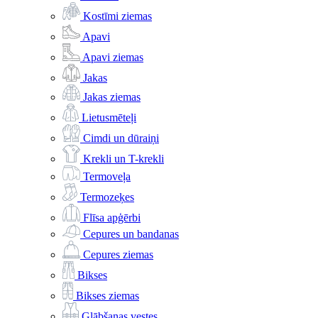
Kostīmi ziemas
Apavi
Apavi ziemas
Jakas
Jakas ziemas
Lietusmēteļi
Cimdi un dūraiņi
Krekli un T-krekli
Termoveļa
Termozeķes
Flīsa apģērbi
Cepures un bandanas
Cepures ziemas
Bikses
Bikses ziemas
Glābšanas vestes