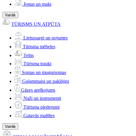
Jostas un maki
Vairāk
TŪRISMS UN ATPŪTA
Lietussargi un nojumes
Tūrisma mēbeles
Teltis
Tūrisma trauki
Somas un mugursomas
Guļammaisi un paklājiņi
Gāzes aprīkojums
Naži un instrumenti
Tūrisma piederumi
Gatavās maltītes
Vairāk