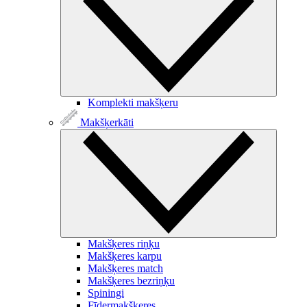
Komplekti makšķeru
Makšķerkāti
Makšķeres riņķu
Makšķeres karpu
Makšķeres match
Makšķeres bezriņķu
Spiningi
Fīdermakšķeres