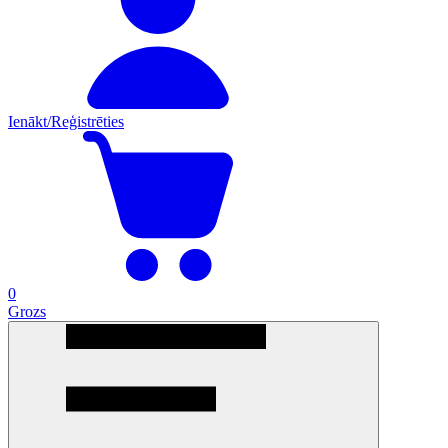
Ienākt/Reģistrēties
0
Grozs