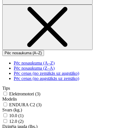
Pēc nosaukuma (A–Z)
Pēc nosaukuma (A–Z)
Pēc nosaukuma (Z–A)
Pēc cenas (no zemākās uz augstāko)
Pēc cenas (no augstākās uz zemāko)
Tips
Elektromotori (3)
Modelis
ENDURA C2 (3)
Svars (kg.)
10.0 (1)
12.0 (2)
Dzinēja jauda (lbs.)