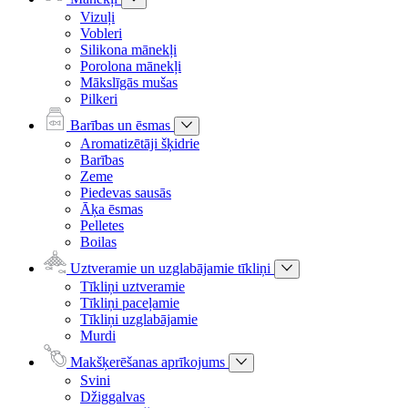
Vizuļi
Vobleri
Silikona mānekļi
Porolona mānekļi
Mākslīgās mušas
Pilkeri
Barības un ēsmas
Aromatizētāji šķidrie
Barības
Zeme
Piedevas sausās
Āķa ēsmas
Pelletes
Boilas
Uztveramie un uzglabājamie tīkliņi
Tīkliņi uztveramie
Tīkliņi paceļamie
Tīkliņi uzglabājamie
Murdi
Makšķerēšanas aprīkojums
Svini
Džiggalvas