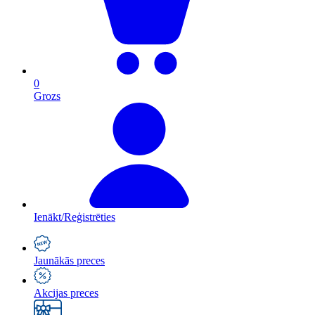
0
Grozs
Ienākt/Reģistrēties
Jaunākās preces
Akcijas preces