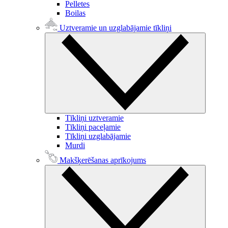
Pelletes
Boilas
Uztveramie un uzglabājamie tīkliņi
Tīkliņi uztveramie
Tīkliņi paceļamie
Tīkliņi uzglabājamie
Murdi
Makšķerēšanas aprīkojums