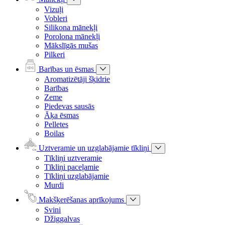
Vizuļi
Vobleri
Silikona mānekļi
Porolona mānekļi
Mākslīgās mušas
Pilkeri
Barības un ēsmas
Aromatizētāji šķidrie
Barības
Zeme
Piedevas sausās
Āķa ēsmas
Pelletes
Boilas
Uztveramie un uzglabājamie tīkliņi
Tīkliņi uztveramie
Tīkliņi paceļamie
Tīkliņi uzglabājamie
Murdi
Makšķerēšanas aprīkojums
Svini
Džiggalvas