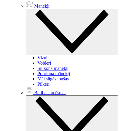
Mānekļi
Vizuļi
Vobleri
Silikona mānekļi
Porolona mānekļi
Mākslīgās mušas
Pilkeri
Barības un ēsmas