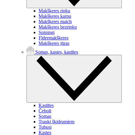
Makšķeres riņķu
Makšķeres karpu
Makšķeres match
Makšķeres bezriņķu
Spiningi
Fīdermakšķeres
Makšķeres jūras
Somas, kastes, kastītes
Kastītes
Čeholi
Somas
Trauki šķidrumiem
Tubusi
Kastes