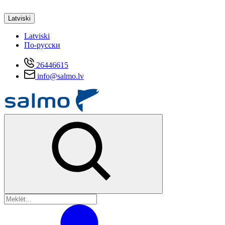
Latviski
Latviski
По-русски
26446615
info@salmo.lv