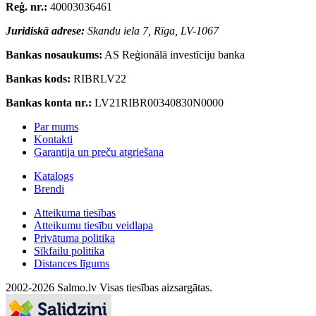
Reģ. nr.:
40003036461
Juridiskā adrese:
Skandu iela 7, Rīga, LV-1067
Bankas nosaukums:
AS Reģionālā investīciju banka
Bankas kods:
RIBRLV22
Bankas konta nr.:
LV21RIBR00340830N0000
Par mums
Kontakti
Garantija un preču atgriešana
Katalogs
Brendi
Atteikuma tiesības
Atteikumu tiesību veidlapa
Privātuma politika
Sīkfailu politika
Distances līgums
2002-2026 Salmo.lv Visas tiesības aizsargātas.