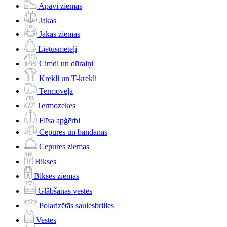
Apavi ziemas
Jakas
Jakas ziemas
Lietusmēteļi
Cimdi un dūraiņi
Krekli un T-krekli
Termoveļa
Termozeķes
Flīsa apģērbi
Cepures un bandanas
Cepures ziemas
Bikses
Bikses ziemas
Glābšanas vestes
Polarizētās saulesbrilles
Vestes