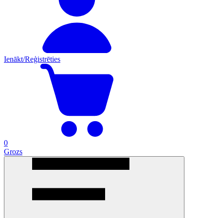
Ienākt/Reģistrēties
0
Grozs