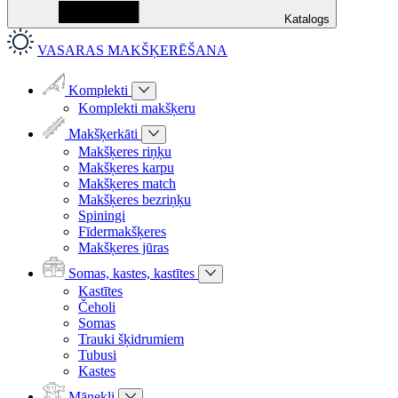
Katalogs
VASARAS MAKŠĶERĒŠANA
Komplekti
Komplekti makšķeru
Makšķerkāti
Makšķeres riņķu
Makšķeres karpu
Makšķeres match
Makšķeres bezriņķu
Spiningi
Fīdermakšķeres
Makšķeres jūras
Somas, kastes, kastītes
Kastītes
Čeholi
Somas
Trauki šķidrumiem
Tubusi
Kastes
Mānekļi