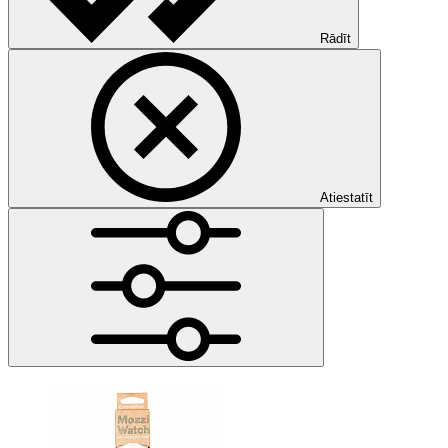
Rādīt
Atiestatīt