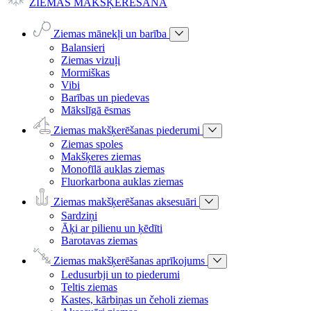
ZIEMAS MAKŠĶERĒŠANA
Ziemas mānekļi un barība
Balansieri
Ziemas vizuļi
Mormiškas
Vibi
Barības un piedevas
Mākslīgā ēsmas
Ziemas makšķerēšanas piederumi
Ziemas spoles
Makšķeres ziemas
Monofīlā auklas ziemas
Fluorkarbona auklas ziemas
Ziemas makšķerēšanas aksesuāri
Sardziņi
Āķi ar pilienu un ķēdīti
Barotavas ziemas
Ziemas makšķerēšanas aprīkojums
Ledusurbji un to piederumi
Teltis ziemas
Kastes, kārbiņas un čeholi ziemas