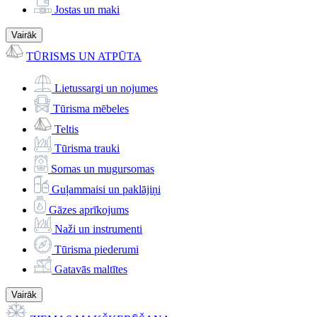
Jostas un maki
Vairāk
TŪRISMS UN ATPŪTA
Lietussargi un nojumes
Tūrisma mēbeles
Teltis
Tūrisma trauki
Somas un mugursomas
Guļammaisi un paklājiņi
Gāzes aprīkojums
Naži un instrumenti
Tūrisma piederumi
Gatavās maltītes
Vairāk