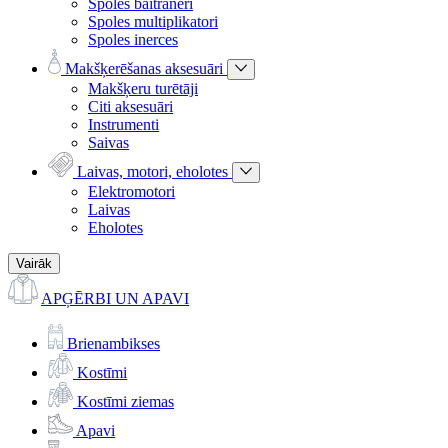
Spoles baitraneri
Spoles multiplikatori
Spoles inerces
Makšķerēšanas aksesuāri
Makšķeru turētāji
Citi aksesuāri
Instrumenti
Saivas
Laivas, motori, eholotes
Elektromotori
Laivas
Eholotes
Vairāk
APĢĒRBI UN APAVI
Brienambikses
Kostīmi
Kostīmi ziemas
Apavi