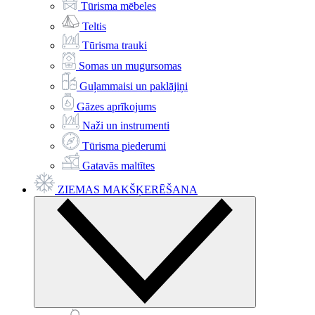
Tūrisma mēbeles
Teltis
Tūrisma trauki
Somas un mugursomas
Guļammaisi un paklājiņi
Gāzes aprīkojums
Naži un instrumenti
Tūrisma piederumi
Gatavās maltītes
ZIEMAS MAKŠĶERĒŠANA