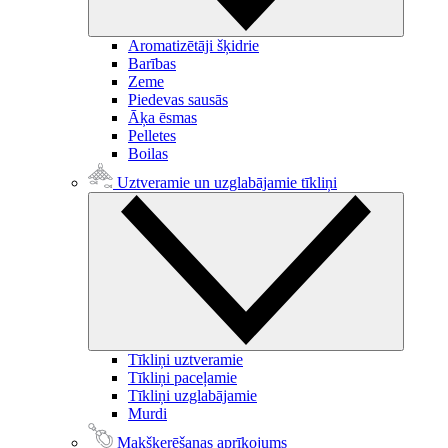
Aromatizētāji šķidrie
Barības
Zeme
Piedevas sausās
Āķa ēsmas
Pelletes
Boilas
Uztveramie un uzglabājamie tīkliņi
Tīkliņi uztveramie
Tīkliņi paceļamie
Tīkliņi uzglabājamie
Murdi
Makšķerēšanas aprīkojums