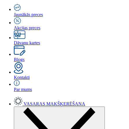
Jaunākās preces
Akcijas preces
Dāvanu kartes
Blogs
Kontakti
Par mums
VASARAS MAKŠĶERĒŠANA