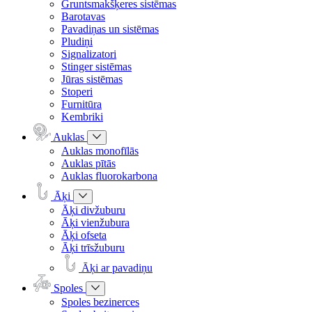
Gruntsmakšķeres sistēmas
Barotavas
Pavadiņas un sistēmas
Pludiņi
Signalizatori
Stinger sistēmas
Jūras sistēmas
Stoperi
Furnitūra
Kembriki
Auklas
Auklas monofīlās
Auklas pītās
Auklas fluorokarbona
Āķi
Āķi divžuburu
Āķi vienžubura
Āķi ofseta
Āķi trīsžuburu
Āķi ar pavadiņu
Spoles
Spoles bezinerces