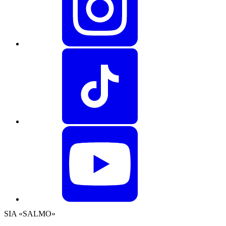
SIA «SALMO»