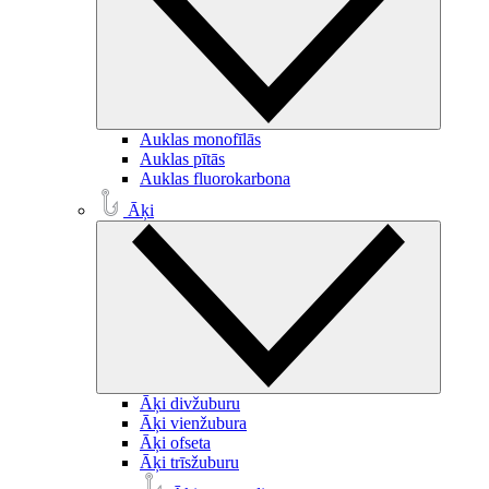
Auklas monofīlās
Auklas pītās
Auklas fluorokarbona
Āķi
Āķi divžuburu
Āķi vienžubura
Āķi ofseta
Āķi trīsžuburu