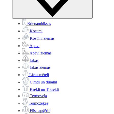
Brienambikses
Kostīmi
Kostīmi ziemas
Apavi
Apavi ziemas
Jakas
Jakas ziemas
Lietusmēteļi
Cimdi un dūraiņi
Krekli un T-krekli
Termoveļa
Termozeķes
Flīsa apģērbi