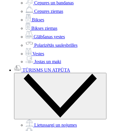
Cepures un bandanas
Cepures ziemas
Bikses
Bikses ziemas
Glābšanas vestes
Polarizētās saulesbrilles
Vestes
Jostas un maki
TŪRISMS UN ATPŪTA
Lietussargi un nojumes