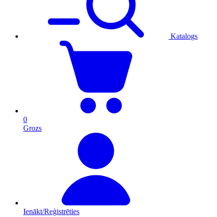
Katalogs
0
Grozs
Ienākt/Reģistrēties