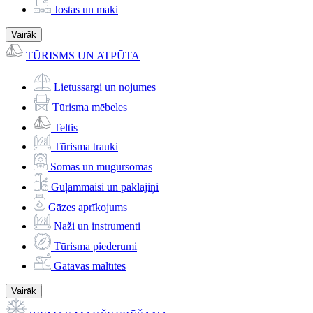
Jostas un maki
Vairāk
TŪRISMS UN ATPŪTA
Lietussargi un nojumes
Tūrisma mēbeles
Teltis
Tūrisma trauki
Somas un mugursomas
Guļammaisi un paklājiņi
Gāzes aprīkojums
Naži un instrumenti
Tūrisma piederumi
Gatavās maltītes
Vairāk