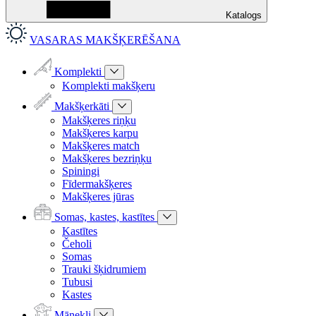
Katalogs
VASARAS MAKŠĶERĒŠANA
Komplekti
Komplekti makšķeru
Makšķerkāti
Makšķeres riņķu
Makšķeres karpu
Makšķeres match
Makšķeres bezriņķu
Spiningi
Fīdermakšķeres
Makšķeres jūras
Somas, kastes, kastītes
Kastītes
Čeholi
Somas
Trauki šķidrumiem
Tubusi
Kastes
Mānekļi