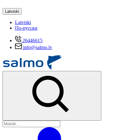
Latviski
Latviski
По-русски
26446615
info@salmo.lv