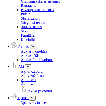
Gruntsmakšķeres sistēmas
Barotavas
Pavadiņas un sistēmas
Pludiņi
Signalizatori
Stinger sistēmas
Jūras sistēmas
Stoperi
Furnitūra
Kembriki
Auklas
Auklas monofīlās
Auklas pītās
Auklas fluorokarbona
Āķi
Āķi divžuburu
Āķi vienžubura
Āķi ofseta
Āķi trīsžuburu
Āķi ar pavadiņu
Spoles
Spoles bezinerces