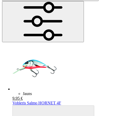
Jauns
9.95 €
Vobleris Salmo HORNET 4F