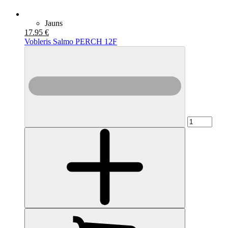
Jauns
17.95 €
Vobleris Salmo PERCH 12F