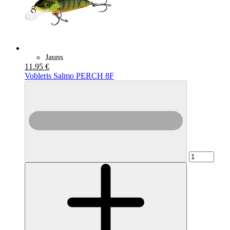
Jauns
11.95 €
Vobleris Salmo PERCH 8F