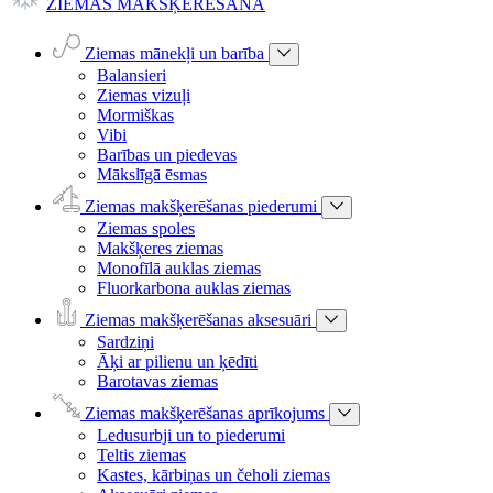
ZIEMAS MAKŠĶERĒŠANA
Ziemas mānekļi un barība
Balansieri
Ziemas vizuļi
Mormiškas
Vibi
Barības un piedevas
Mākslīgā ēsmas
Ziemas makšķerēšanas piederumi
Ziemas spoles
Makšķeres ziemas
Monofīlā auklas ziemas
Fluorkarbona auklas ziemas
Ziemas makšķerēšanas aksesuāri
Sardziņi
Āķi ar pilienu un ķēdīti
Barotavas ziemas
Ziemas makšķerēšanas aprīkojums
Ledusurbji un to piederumi
Teltis ziemas
Kastes, kārbiņas un čeholi ziemas