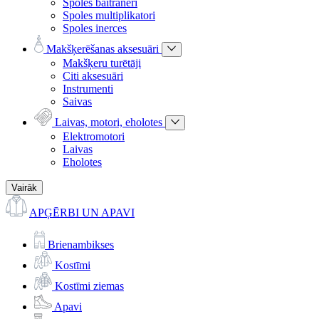
Spoles baitraneri
Spoles multiplikatori
Spoles inerces
Makšķerēšanas aksesuāri
Makšķeru turētāji
Citi aksesuāri
Instrumenti
Saivas
Laivas, motori, eholotes
Elektromotori
Laivas
Eholotes
Vairāk
APĢĒRBI UN APAVI
Brienambikses
Kostīmi
Kostīmi ziemas
Apavi