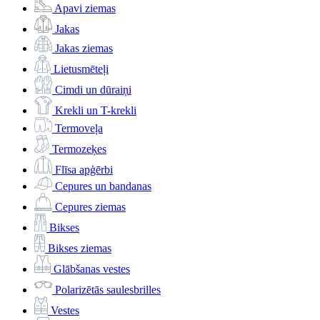
Apavi ziemas
Jakas
Jakas ziemas
Lietusmēteļi
Cimdi un dūraiņi
Krekli un T-krekli
Termoveļa
Termozeķes
Flīsa apģērbi
Cepures un bandanas
Cepures ziemas
Bikses
Bikses ziemas
Glābšanas vestes
Polarizētās saulesbrilles
Vestes