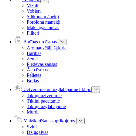
Vizuļi
Vobleri
Silikona mānekļi
Porolona mānekļi
Mākslīgās mušas
Pilkeri
Barības un ēsmas
Aromatizētāji šķidrie
Barības
Zeme
Piedevas sausās
Āķa ēsmas
Pelletes
Boilas
Uztveramie un uzglabājamie tīkliņi
Tīkliņi uztveramie
Tīkliņi paceļamie
Tīkliņi uzglabājamie
Murdi
Makšķerēšanas aprīkojums
Svini
Džiggalvas