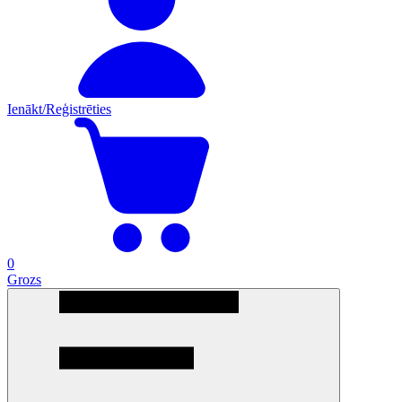
Ienākt/Reģistrēties
0
Grozs