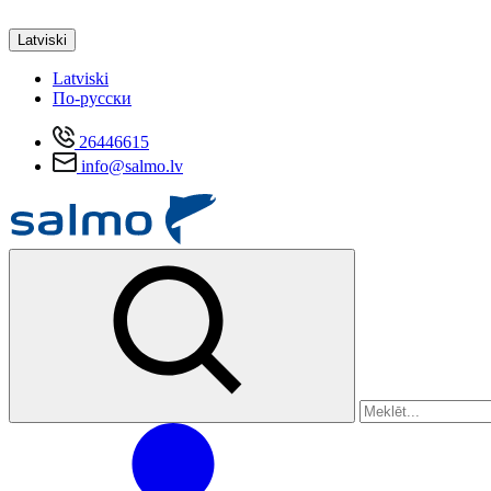
Latviski
Latviski
По-русски
26446615
info@salmo.lv