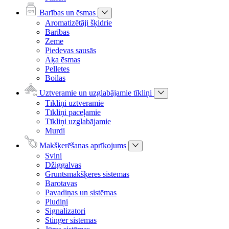
Barības un ēsmas
Aromatizētāji šķidrie
Barības
Zeme
Piedevas sausās
Āķa ēsmas
Pelletes
Boilas
Uztveramie un uzglabājamie tīkliņi
Tīkliņi uztveramie
Tīkliņi paceļamie
Tīkliņi uzglabājamie
Murdi
Makšķerēšanas aprīkojums
Svini
Džiggalvas
Gruntsmakšķeres sistēmas
Barotavas
Pavadiņas un sistēmas
Pludiņi
Signalizatori
Stinger sistēmas