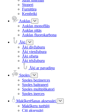
Jūras sistēmas
Stoperi
Furnitūra
Kembriki
Auklas
Auklas monofīlās
Auklas pītās
Auklas fluorokarbona
Āķi
Āķi divžuburu
Āķi vienžubura
Āķi ofseta
Āķi trīsžuburu
Āķi ar pavadiņu
Spoles
Spoles bezinerces
Spoles baitraneri
Spoles multiplikatori
Spoles inerces
Makšķerēšanas aksesuāri
Makšķeru turētāji
Citi aksesuāri