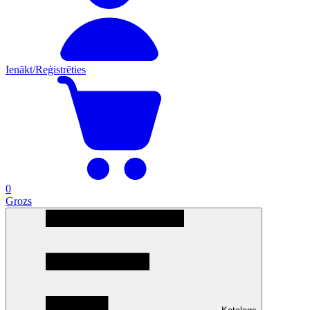
Ienākt/Reģistrēties
0
Grozs