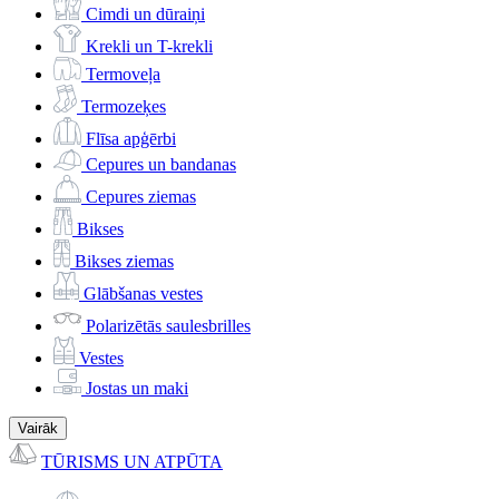
Cimdi un dūraiņi
Krekli un T-krekli
Termoveļa
Termozeķes
Flīsa apģērbi
Cepures un bandanas
Cepures ziemas
Bikses
Bikses ziemas
Glābšanas vestes
Polarizētās saulesbrilles
Vestes
Jostas un maki
Vairāk
TŪRISMS UN ATPŪTA