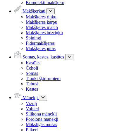
Komplekti makšķeru
Makšķerkāti
Makšķeres riņķu
Makšķeres karpu
Makšķeres match
Makšķeres bezriņķu
Spiningi
Fīdermakšķeres
Makšķeres jūras
Somas, kastes, kastītes
Kastītes
Čeholi
Somas
Trauki šķidrumiem
Tubusi
Kastes
Mānekļi
Vizuļi
Vobleri
Silikona mānekļi
Porolona mānekļi
Mākslīgās mušas
Pilkeri