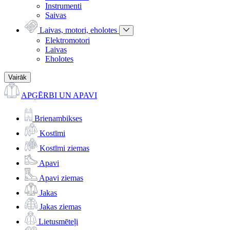
Instrumenti
Saivas
Laivas, motori, eholotes
Elektromotori
Laivas
Eholotes
Vairāk
APĢĒRBI UN APAVI
Brienambikses
Kostīmi
Kostīmi ziemas
Apavi
Apavi ziemas
Jakas
Jakas ziemas
Lietusmēteļi