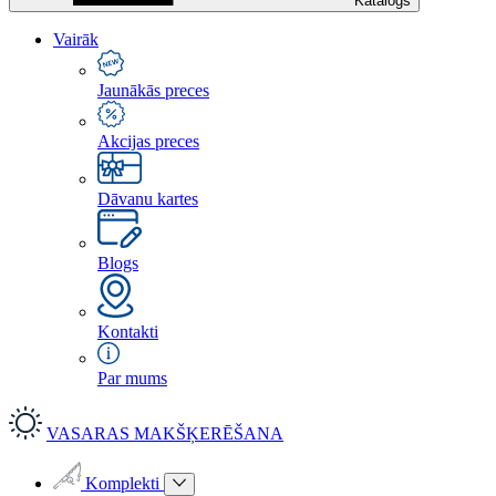
Katalogs
Vairāk
Jaunākās preces
Akcijas preces
Dāvanu kartes
Blogs
Kontakti
Par mums
VASARAS MAKŠĶERĒŠANA
Komplekti