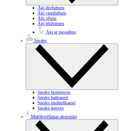
Āķi divžuburu
Āķi vienžubura
Āķi ofseta
Āķi trīsžuburu
Āķi ar pavadiņu
Spoles
Spoles bezinerces
Spoles baitraneri
Spoles multiplikatori
Spoles inerces
Makšķerēšanas aksesuāri