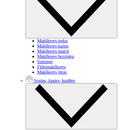
Makšķeres riņķu
Makšķeres karpu
Makšķeres match
Makšķeres bezriņķu
Spiningi
Fīdermakšķeres
Makšķeres jūras
Somas, kastes, kastītes