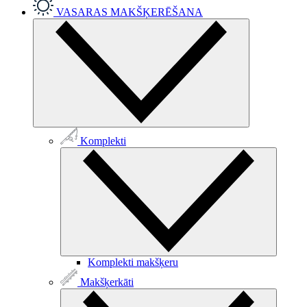
VASARAS MAKŠĶERĒŠANA
Komplekti
Komplekti makšķeru
Makšķerkāti