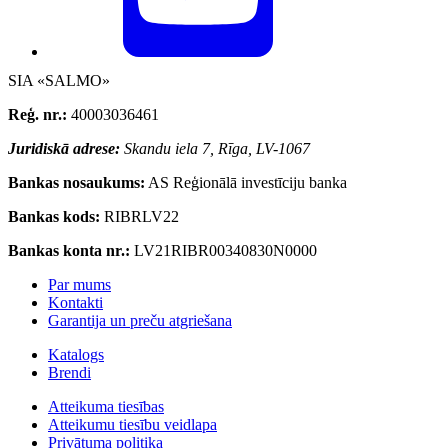
SIA «SALMO»
Reģ. nr.:
40003036461
Juridiskā adrese:
Skandu iela 7, Rīga, LV-1067
Bankas nosaukums:
AS Reģionālā investīciju banka
Bankas kods:
RIBRLV22
Bankas konta nr.:
LV21RIBR00340830N0000
Par mums
Kontakti
Garantija un preču atgriešana
Katalogs
Brendi
Atteikuma tiesības
Atteikumu tiesību veidlapa
Privātuma politika