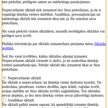
tam piekrītat, pielāgotu saturu un mārketinga paziņojumus.
Nepieciešamie sīkfaili tiek izmantoti bez Jūsu piekrišanas, jo tie ir
vajadzīgi tīmekļa vietnes darbībai. Analītikas, personalizācijas un
mārketinga sīkfaili tiek izmantoti tikai tad, ja Jūs sniedzat savu
piekrišanu.
Jūs varat piekrist visiem sīkfailiem, noraidīt neobligātos sīkfailus vai
pielāgot savu izvēli.
Plašāka informācija par sīkfailu izmantošanu pieejama mūsu
Sīkfailu
politikā
.
Šeit Jūs varat izvēlēties, kādus sīkfailus atļaujat izmantot.
Nepieciešamie sīkfaili vienmēr ir aktīvi, jo tie nodrošina tīmekļa
vietnes pamatfunkcijas. Pārējie sīkfaili tiks izmantoti tikai ar Jūsu
piekrišanu.
Nepieciešamie sīkfaili
Šie sīkfaili ir nepieciešami, lai tīmekļa vietne darbotos korekti. Tie
nodrošina, piemēram, vietnes drošību, lapu ielādi, valodas izvēli,
sesijas darbību un Jūsu sīkfailu izvēles saglabāšanu. Šos sīkfailus
nevar atspējot, jo bez tiem tīmekļa vietne nevar pilnvērtīgi darbotos.
Analītikas sīkfaili
Šie sīkfaili palīdz mums saprast, kā apmeklētāji izmanto tīmekļa