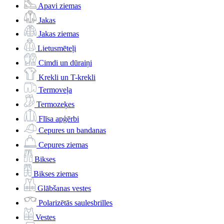
Apavi ziemas
Jakas
Jakas ziemas
Lietusmēteļi
Cimdi un dūraiņi
Krekli un T-krekli
Termoveļa
Termozeķes
Flīsa apģērbi
Cepures un bandanas
Cepures ziemas
Bikses
Bikses ziemas
Glābšanas vestes
Polarizētās saulesbrilles
Vestes