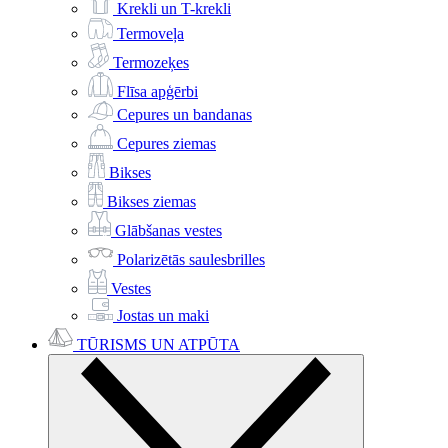
Krekli un T-krekli
Termoveļa
Termozeķes
Flīsa apģērbi
Cepures un bandanas
Cepures ziemas
Bikses
Bikses ziemas
Glābšanas vestes
Polarizētās saulesbrilles
Vestes
Jostas un maki
TŪRISMS UN ATPŪTA