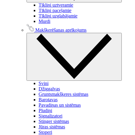
Tīkliņi uztveramie
Tīkliņi paceļamie
Tīkliņi uzglabājamie
Murdi
Makšķerēšanas aprīkojums
Svini
Džiggalvas
Gruntsmakšķeres sistēmas
Barotavas
Pavadiņas un sistēmas
Pludiņi
Signalizatori
Stinger sistēmas
Jūras sistēmas
Stoperi