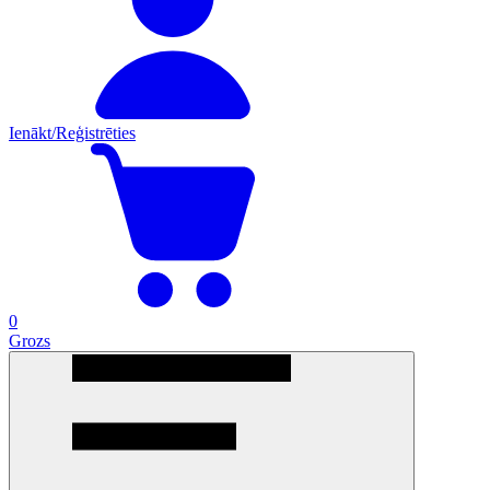
Ienākt/Reģistrēties
0
Grozs