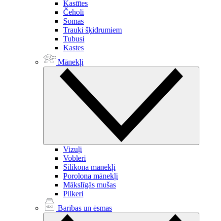
Kastītes
Čeholi
Somas
Trauki šķidrumiem
Tubusi
Kastes
Mānekļi
Vizuļi
Vobleri
Silikona mānekļi
Porolona mānekļi
Mākslīgās mušas
Pilkeri
Barības un ēsmas