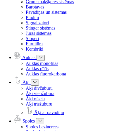
Gruntsmakšķeres sistēmas
Barotavas
Pavadiņas un sistēmas
Pludiņi
Signalizatori
Stinger sistēmas
Jūras sistēmas
Stoperi
Furnitūra
Kembriki
Auklas
Auklas monofīlās
Auklas pītās
Auklas fluorokarbona
Āķi
Āķi divžuburu
Āķi vienžubura
Āķi ofseta
Āķi trīsžuburu
Āķi ar pavadiņu
Spoles
Spoles bezinerces