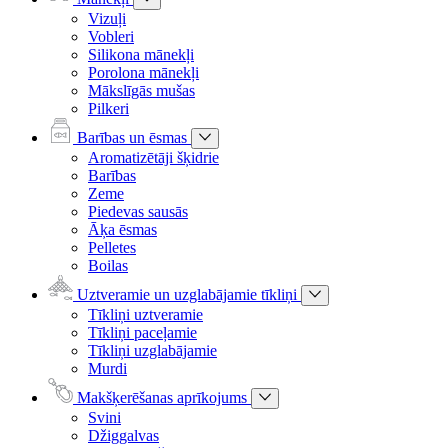
Vizuļi
Vobleri
Silikona mānekļi
Porolona mānekļi
Mākslīgās mušas
Pilkeri
Barības un ēsmas
Aromatizētāji šķidrie
Barības
Zeme
Piedevas sausās
Āķa ēsmas
Pelletes
Boilas
Uztveramie un uzglabājamie tīkliņi
Tīkliņi uztveramie
Tīkliņi paceļamie
Tīkliņi uzglabājamie
Murdi
Makšķerēšanas aprīkojums
Svini
Džiggalvas