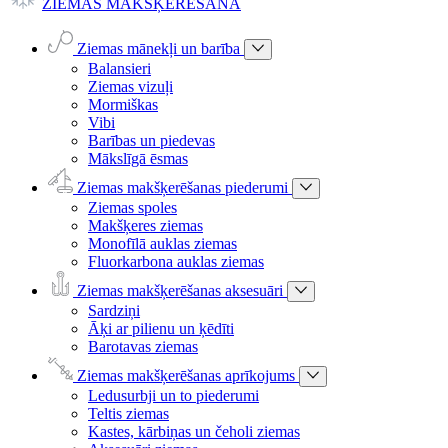
ZIEMAS MAKŠĶERĒŠANA
Ziemas mānekļi un barība
Balansieri
Ziemas vizuļi
Mormiškas
Vibi
Barības un piedevas
Mākslīgā ēsmas
Ziemas makšķerēšanas piederumi
Ziemas spoles
Makšķeres ziemas
Monofīlā auklas ziemas
Fluorkarbona auklas ziemas
Ziemas makšķerēšanas aksesuāri
Sardziņi
Āķi ar pilienu un ķēdīti
Barotavas ziemas
Ziemas makšķerēšanas aprīkojums
Ledusurbji un to piederumi
Teltis ziemas
Kastes, kārbiņas un čeholi ziemas