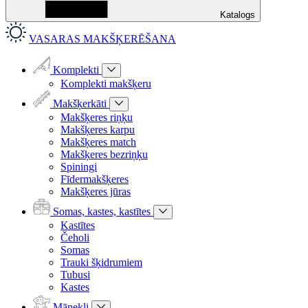
Katalogs
VASARAS MAKŠĶERĒŠANA
Komplekti
Komplekti makšķeru
Makšķerkāti
Makšķeres riņķu
Makšķeres karpu
Makšķeres match
Makšķeres bezriņķu
Spiningi
Fīdermakšķeres
Makšķeres jūras
Somas, kastes, kastītes
Kastītes
Čeholi
Somas
Trauki šķidrumiem
Tubusi
Kastes
Mānekļi