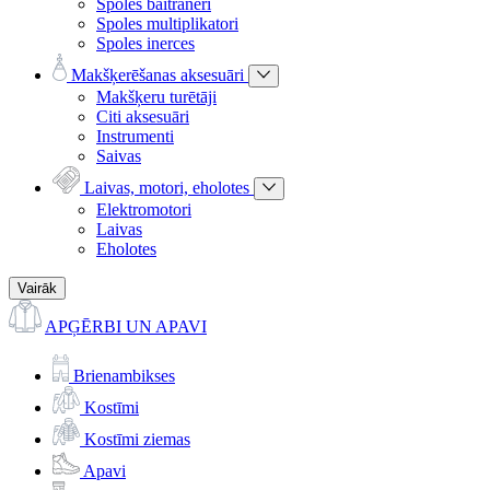
Spoles baitraneri
Spoles multiplikatori
Spoles inerces
Makšķerēšanas aksesuāri
Makšķeru turētāji
Citi aksesuāri
Instrumenti
Saivas
Laivas, motori, eholotes
Elektromotori
Laivas
Eholotes
Vairāk
APĢĒRBI UN APAVI
Brienambikses
Kostīmi
Kostīmi ziemas
Apavi