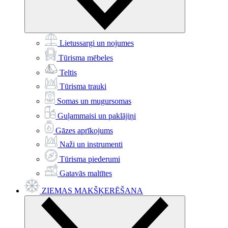
Lietussargi un nojumes
Tūrisma mēbeles
Teltis
Tūrisma trauki
Somas un mugursomas
Guļammaisi un paklājiņi
Gāzes aprīkojums
Naži un instrumenti
Tūrisma piederumi
Gatavās maltītes
ZIEMAS MAKŠĶERĒŠANA