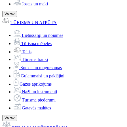
Jostas un maki
Vairāk
TŪRISMS UN ATPŪTA
Lietussargi un nojumes
Tūrisma mēbeles
Teltis
Tūrisma trauki
Somas un mugursomas
Guļammaisi un paklājiņi
Gāzes aprīkojums
Naži un instrumenti
Tūrisma piederumi
Gatavās maltītes
Vairāk