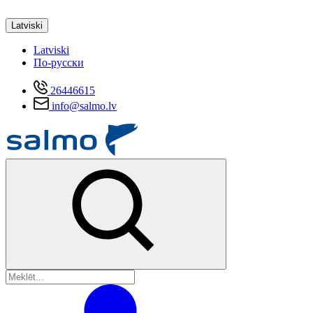
Latviski
Latviski
По-русски
26446615
info@salmo.lv